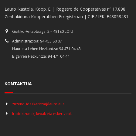
Lauro Ikastola, Koop. E. | Registro de Cooperativas nº 17.898
Zenbakiduna Kooperatiben Erregistroan | CIF / IFK: F48058481
Goitiko-Antsobiaga, 2 – 48180 LOIU
Administrazioa: 94 453 80 07
Haur eta Lehen Hezkuntza: 94 471 04 43
Bigarren Hezkuntza: 94 471 04 44
KONTAKTUA
zuzend_idazkaritza@lauro.eus
Iradokizunak, kexak eta eskertzeak