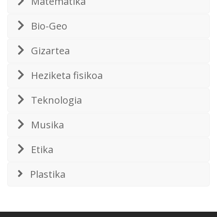
Matematika
Bio-Geo
Gizartea
Heziketa fisikoa
Teknologia
Musika
Etika
Plastika