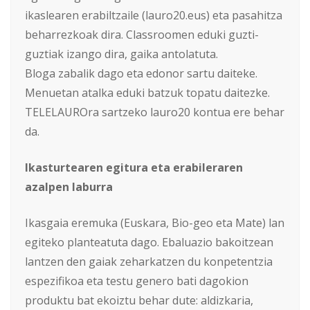
ikaslearen erabiltzaile (lauro20.eus) eta pasahitza
beharrezkoak dira. Classroomen eduki guzti-
guztiak izango dira, gaika antolatuta.
Bloga zabalik dago eta edonor sartu daiteke.
Menuetan atalka eduki batzuk topatu daitezke.
TELELAUROra sartzeko lauro20 kontua ere behar
da.
Ikasturtearen egitura eta erabileraren
azalpen laburra
Ikasgaia eremuka (Euskara, Bio-geo eta Mate) lan
egiteko planteatuta dago. Ebaluazio bakoitzean
lantzen den gaiak zeharkatzen du konpetentzia
espezifikoa eta testu genero bati dagokion
produktu bat ekoiztu behar dute: aldizkaria,