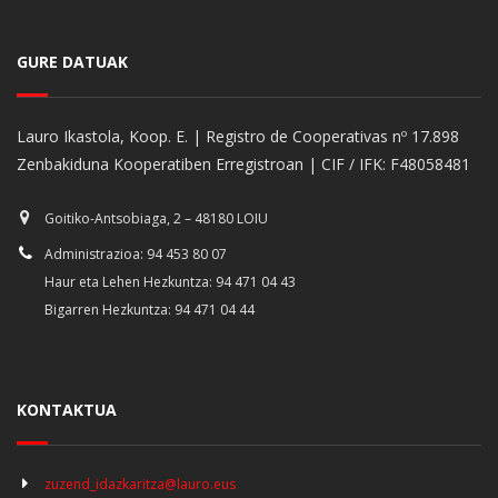
GURE DATUAK
Lauro Ikastola, Koop. E. | Registro de Cooperativas nº 17.898
Zenbakiduna Kooperatiben Erregistroan | CIF / IFK: F48058481
Goitiko-Antsobiaga, 2 – 48180 LOIU
Administrazioa: 94 453 80 07
Haur eta Lehen Hezkuntza: 94 471 04 43
Bigarren Hezkuntza: 94 471 04 44
KONTAKTUA
zuzend_idazkaritza@lauro.eus