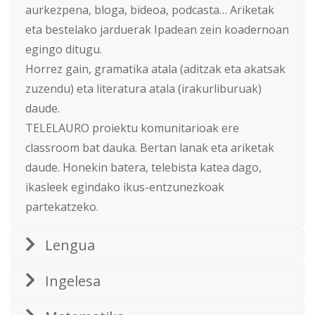
aurkezpena, bloga, bideoa, podcasta… Ariketak
eta bestelako jarduerak Ipadean zein koadernoan
egingo ditugu.
Horrez gain, gramatika atala (aditzak eta akatsak
zuzendu) eta literatura atala (irakurliburuak)
daude.
TELELAURO proiektu komunitarioak ere
classroom bat dauka. Bertan lanak eta ariketak
daude. Honekin batera, telebista katea dago,
ikasleek egindako ikus-entzunezkoak
partekatzeko.
Lengua
Ingelesa