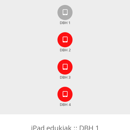
DBH 1
DBH 2
DBH 3
DBH 4
iPad edukiak :: DBH 1