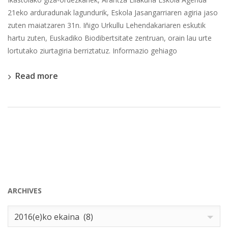
21eko arduradunak lagundurik, Eskola Jasangarriaren agiria jaso
zuten maiatzaren 31n. Iñigo Urkullu Lehendakariaren eskutik
hartu zuten, Euskadiko Biodibertsitate zentruan, orain lau urte
lortutako ziurtagiria berriztatuz. Informazio gehiago
Read more
ARCHIVES
Archives
2016(e)ko ekaina (8)