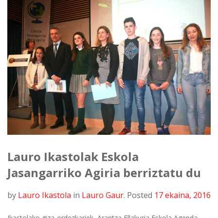
Lauro Ikastolak Eskola
Jasangarriko Agiria berriztatu du
by
Lauro Ikastola
in
Lauro Gaur
.
Posted
17 ekaina, 2016
Ikastolako giza-ordezkariek, Arantza Ellakuria Eskola Agenda