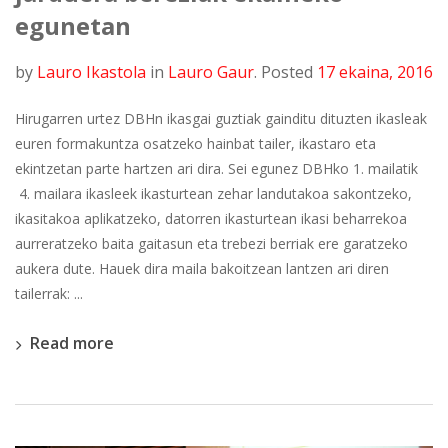
egunetan
by
Lauro Ikastola
in
Lauro Gaur
.
Posted
17 ekaina, 2016
Hirugarren urtez DBHn ikasgai guztiak gainditu dituzten ikasleak
euren formakuntza osatzeko hainbat tailer, ikastaro eta
ekintzetan parte hartzen ari dira. Sei egunez DBHko 1. mailatik
4. mailara ikasleek ikasturtean zehar landutakoa sakontzeko,
ikasitakoa aplikatzeko, datorren ikasturtean ikasi beharrekoa
aurreratzeko baita gaitasun eta trebezi berriak ere garatzeko
aukera dute. Hauek dira maila bakoitzean lantzen ari diren
tailerrak: ...
Read more