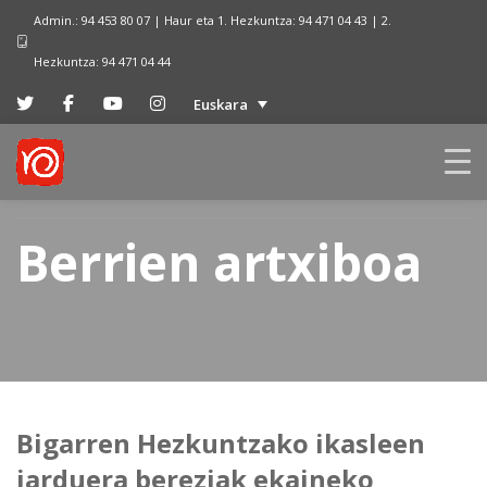
Admin.: 94 453 80 07 | Haur eta 1. Hezkuntza: 94 471 04 43 | 2.
Hezkuntza: 94 471 04 44
Euskara
Berrien artxiboa
Bigarren Hezkuntzako ikasleen
jarduera bereziak ekaineko