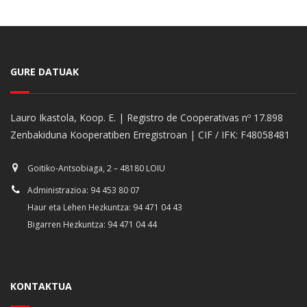
GURE DATUAK
Lauro Ikastola, Koop. E. | Registro de Cooperativas nº 17.898
Zenbakiduna Kooperatiben Erregistroan | CIF / IFK: F48058481
Goitiko-Antsobiaga, 2 – 48180 LOIU
Administrazioa: 94 453 80 07
Haur eta Lehen Hezkuntza: 94 471 04 43
Bigarren Hezkuntza: 94 471 04 44
KONTAKTUA