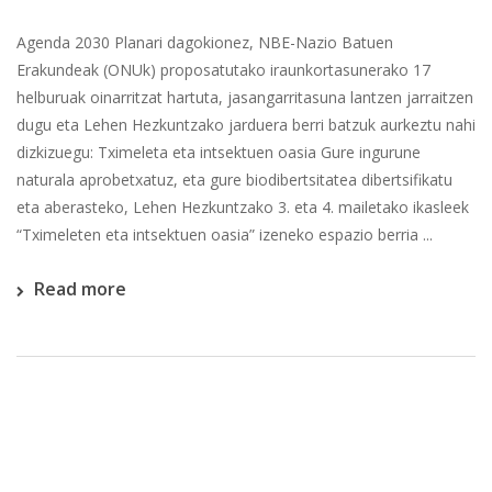
Agenda 2030 Planari dagokionez, NBE-Nazio Batuen
Erakundeak (ONUk) proposatutako iraunkortasunerako 17
helburuak oinarritzat hartuta, jasangarritasuna lantzen jarraitzen
dugu eta Lehen Hezkuntzako jarduera berri batzuk aurkeztu nahi
dizkizuegu: Tximeleta eta intsektuen oasia Gure ingurune
naturala aprobetxatuz, eta gure biodibertsitatea dibertsifikatu
eta aberasteko, Lehen Hezkuntzako 3. eta 4. mailetako ikasleek
“Tximeleten eta intsektuen oasia” izeneko espazio berria ...
Read more