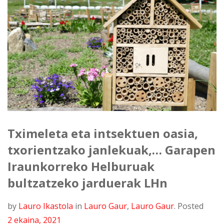
Tximeleta eta intsektuen oasia,
txorientzako janlekuak,… Garapen
Iraunkorreko Helburuak
bultzatzeko jarduerak LHn
by
Lauro Ikastola
in
Lauro Gaur
,
Lauro Gaur
.
Posted
2 ekaina, 2021