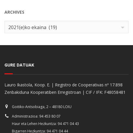
ARCHIVES
Archives
2021(e)ko ekaina (19)
GURE DATUAK
Lauro Ikastola, Koop. E. | Registro de Cooperativas nº 17.898
Zenbakiduna Kooperatiben Erregistroan | CIF / IFK: F48058481
Goitiko-Antsobiaga, 2 – 48180 LOIU
Administrazioa: 94 453 80 07
Haur eta Lehen Hezkuntza: 94 471 04 43
Bigarren Hezkuntza: 94 471 04 44