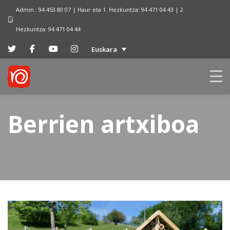
Admin.: 94 453 80 07 | Haur eta 1. Hezkuntza: 94 471 04 43 | 2.
Hezkuntza: 94 471 04 44
Euskara
Berrien artxiboa