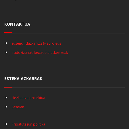
KONTAKTUA
zuzend_idazkaritza@lauro.eus
Iradokizunak, kexak eta eskertzeak
ESTEKA AZKARRAK
Hezkuntza proiektua
Sasoian
Pribatutasun politika