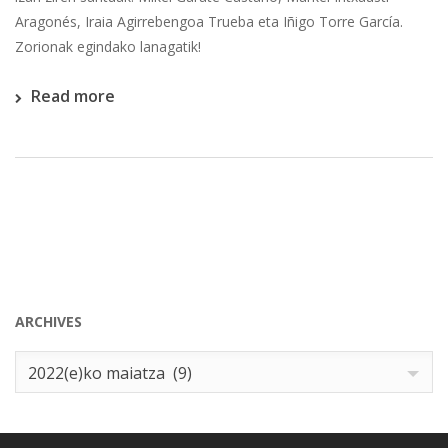
Aragonés, Iraia Agirrebengoa Trueba eta Iñigo Torre García.
Zorionak egindako lanagatik!
Read more
ARCHIVES
Archives
2022(e)ko maiatza (9)