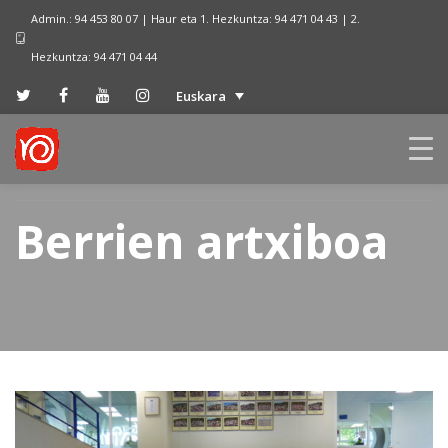
Admin.: 94 453 80 07 | Haur eta 1. Hezkuntza: 94 471 04 43 | 2.
Hezkuntza: 94 471 04 44
Euskara
Berrien artxiboa