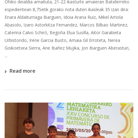
Ohiko deialdia amaituta, 21-22 ikasturte amaieran Batxilerreko
espedientean 8,75etik gorako nota duten ikasleak 35 izan dira:
Enara Aldaiturriaga Ibarguen, Idoia Arana Ruiz, Mikel Arriola
Abasolo, Izaro Astorkitza Fernandez, Marcos Bilbao Martinez,
Caterina Calvo Schiró, Begoña Elua Susilla, Aitor Garabieta
Urbistondo, Irene Garcia Busto, Amaia Gil Erroteta, Nerea
Goikoetxea Sierra, Ane Ibañez Mujika, Jon Ibarguen Aberasturi,
...
Read more