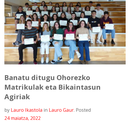
Banatu ditugu Ohorezko
Matrikulak eta Bikaintasun
Agiriak
by
Lauro Ikastola
in
Lauro Gaur
.
Posted
24 maiatza, 2022