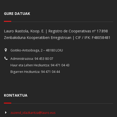
GURE DATUAK
Lauro Ikastola, Koop. E. | Registro de Cooperativas nº 17.898
Zenbakiduna Kooperatiben Erregistroan | CIF / IFK: F48058481
Goitiko-Antsobiaga, 2 – 48180 LOIU
Administrazioa: 94 453 80 07
Haur eta Lehen Hezkuntza: 94 471 04 43
Bigarren Hezkuntza: 94 471 04 44
KONTAKTUA
zuzend_idazkaritza@lauro.eus