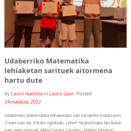
Udaberriko Matematika
lehiaketan sarituek aitormena
hartu dute
by
Lauro Ikastola
in
Lauro Gaur
.
Posted
24 maiatza, 2022
Udaberriko Matematika leihaketako sari banaketa maiatzaren
21ean izan da, EHUko egoitzan. Lehen Hezkuntzako lau ikasle
izan ziren sarituak: Mikel Garate Castaño, Markel Intxausti