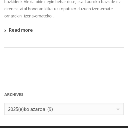
bazkideek Alexia bidez egin behar dute; eta Lauroko bazkide ez
direnek, atal honetan klikatuz topatuko duzuen izen-emate
orriarekin. Izena-emateko ...
Read more
ARCHIVES
Archives
2025(e)ko azaroa (9)