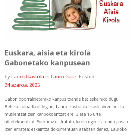
Euskara, aisia eta kirola
Gabonetako kanpusean
by
Lauro Ikastola
in
Lauro Gaur
.
Posted
24 azaroa, 2025
Gabon oporraldietarako kanpus txanda bat eskainiko dugu
Behekosoloa Kiroldegian, Lauro Ikastolako ikasle diren neska-
mutilentzat zein kanpokoentzat ere, 3 eta 16 urte
bitartekoentzat. Euskaraz disfrutatu, kirola egin eta ondo pasatu!
Izen ematea: eskaintza dokumentuan azaltzen denez, Lauroko