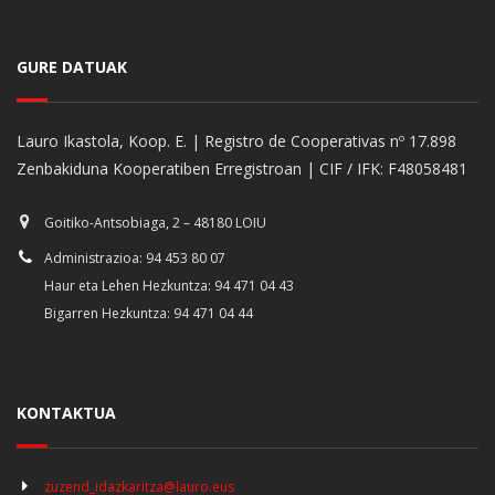
GURE DATUAK
Lauro Ikastola, Koop. E. | Registro de Cooperativas nº 17.898
Zenbakiduna Kooperatiben Erregistroan | CIF / IFK: F48058481
Goitiko-Antsobiaga, 2 – 48180 LOIU
Administrazioa: 94 453 80 07
Haur eta Lehen Hezkuntza: 94 471 04 43
Bigarren Hezkuntza: 94 471 04 44
KONTAKTUA
zuzend_idazkaritza@lauro.eus