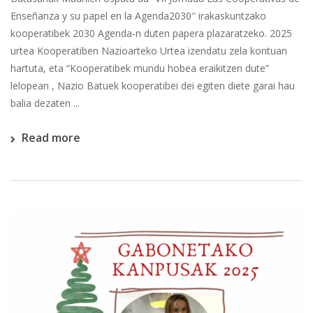
Enseñanza y su papel en la Agenda2030″ irakaskuntzako
kooperatibek 2030 Agenda-n duten papera plazaratzeko. 2025
urtea Kooperatiben Nazioarteko Urtea izendatu zela kontuan
hartuta, eta “Kooperatibek mundu hobea eraikitzen dute”
lelopean , Nazio Batuek kooperatibei dei egiten diete garai hau
balia dezaten ...
Read more