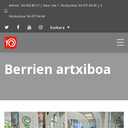
Admin.: 94 453 80 07 | Haur eta 1. Hezkuntza: 94 471 04 43 | 2.
Hezkuntza: 94 471 04 44
Euskara
Berrien artxiboa