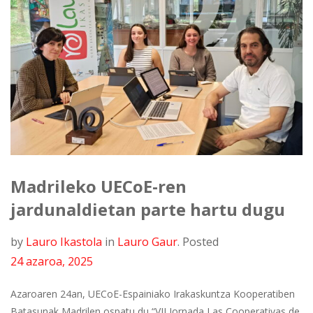
Madrileko UECoE-ren
jardunaldietan parte hartu dugu
by
Lauro Ikastola
in
Lauro Gaur
.
Posted
24 azaroa, 2025
Azaroaren 24an, UECoE-Espainiako Irakaskuntza Kooperatiben
Batasunak Madrilen ospatu du “VII Jornada Las Cooperativas de