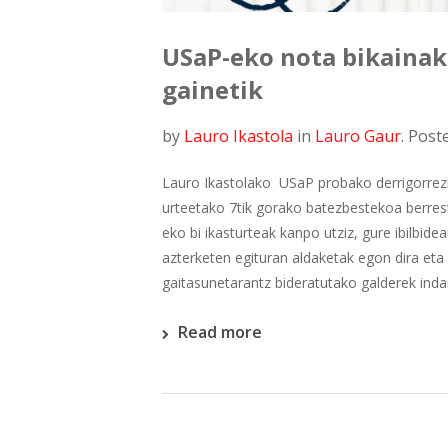
USaP-eko nota bikainak
gainetik
by
Lauro Ikastola
in
Lauro Gaur
.
Post
Lauro Ikastolako USaP probako derrigorrezk
urteetako 7tik gorako batezbestekoa berres
eko bi ikasturteak kanpo utziz, gure ibilbid
azterketen egituran aldaketak egon dira eta
gaitasunetarantz bideratutako galderek indar 
Read more