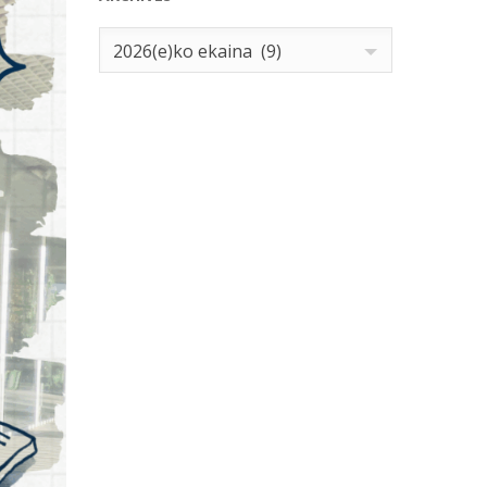
Archives
2026(e)ko ekaina (9)