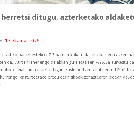
 berretsi ditugu, azterketako aldake
ed
17 ekaina, 2026
o zatiko batazbestekoa 7,3 batean kokatu da, eta ikasleen azken h
ten da. Aurten lehenengo deialdian gure ikasleen %95,3a aurkeztu d
ean ohiko deialdian aurkeztu dugun ikasle portzentai altuena. USaP fr
 hurrengo ikasturteetako eredu definitiboak zehaztearen bidean daud
...