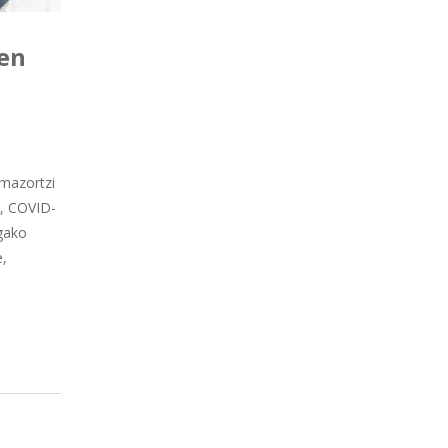
ten
amazortzi
a, COVID-
ogako
e,