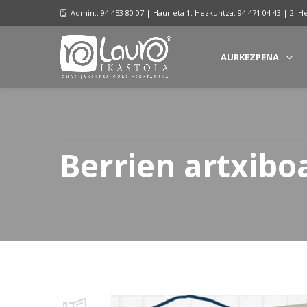
Admin.: 94 453 80 07 | Haur eta 1. Hezkuntza: 94 471 04 43 | 2. H
AURKEZPENA
Berrien artxibo