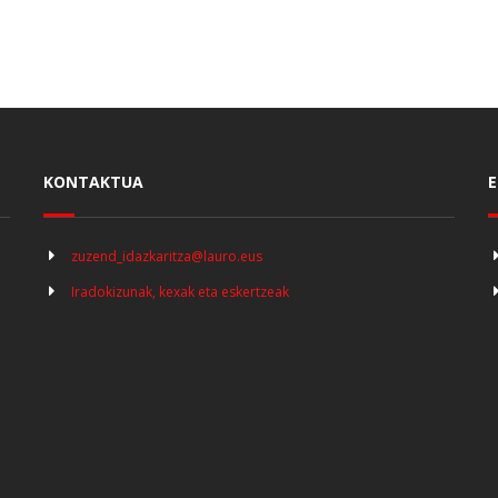
KONTAKTUA
E
zuzend_idazkaritza@lauro.eus
Iradokizunak, kexak eta eskertzeak