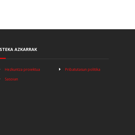
STEKA AZKARRAK
Hezkuntza proiektua
Pribatutasun politika
Sasoian