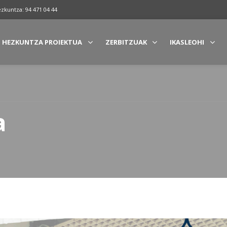
ezkuntza: 94 471 04 44
HEZKUNTZA PROIEKTUA
ZERBITZUAK
IKASLEOHI
a