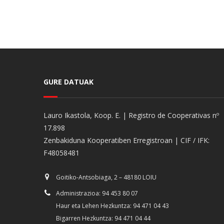
GURE DATUAK
Lauro Ikastola, Koop. E. | Registro de Cooperativas nº
17.898
Zenbakiduna Kooperatiben Erregistroan | CIF / IFK:
F48058481
Goitiko-Antsobiaga, 2 – 48180 LOIU
Administrazioa: 94 453 80 07
Haur eta Lehen Hezkuntza: 94 471 04 43
Bigarren Hezkuntza: 94 471 04 44