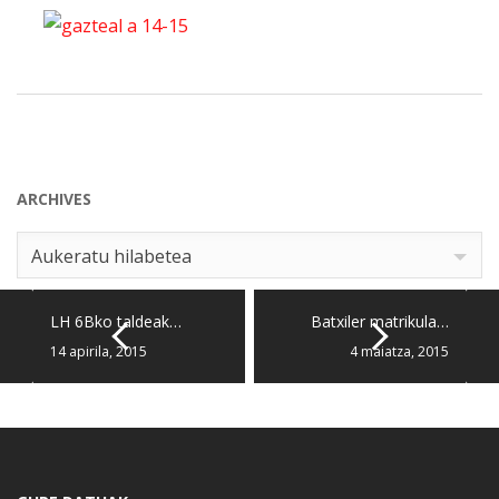
ARCHIVES
Archives
Aukeratu hilabetea
LH 6Bko taldeak…
Batxiler matrikula…
14 apirila, 2015
4 maiatza, 2015