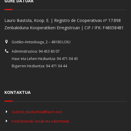
GURE DATUAK
Lauro Ikastola, Koop. E. | Registro de Cooperativas nº 17.898
Zenbakiduna Kooperatiben Erregistroan | CIF / IFK: F48058481
Goitiko-Antsobiaga, 2 – 48180 LOIU
Administrazioa: 94 453 80 07
Haur eta Lehen Hezkuntza: 94 471 04 43
Bigarren Hezkuntza: 94 471 04 44
KONTAKTUA
zuzend_idazkaritza@lauro.eus
Iradokizunak, kexak eta eskertzeak