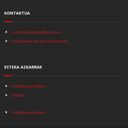
KONTAKTUA
zuzend_idazkaritza@lauro.eus
Iradokizunak, kexak eta eskertzeak
ESTEKA AZKARRAK
Hezkuntza proiektua
Sasoian
Pribatutasun politika