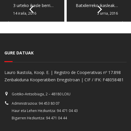
3 urteko ikasle berri…
Batxilerreko ikasleak…
14 iraila, 2016
3 urria, 2016
GURE DATUAK
Lauro Ikastola, Koop. E. | Registro de Cooperativas nº 17.898
Zenbakiduna Kooperatiben Erregistroan | CIF / IFK: F48058481
Goitiko-Antsobiaga, 2 – 48180 LOIU
Administrazioa: 94 453 80 07
Haur eta Lehen Hezkuntza: 94 471 04 43
Bigarren Hezkuntza: 94 471 04 44