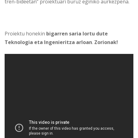
tren-bideetan” proiektuari buruz eginiko aurkezpena.
Proiektu honekin
bigarren saria lortu dute
Teknologia eta Ingenieritza arloan
.
Zorionak!