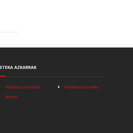
STEKA AZKARRAK
Hezkuntza proiektua
Pribatutasun politika
Sasoian