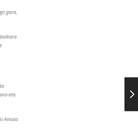
go gara,
 baikara
e
ta
ara-eta.
iki Amaia