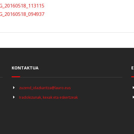
KONTAKTUA
E
zuzend_idazkaritza@lauro.eus
Iradokizunak, kexak eta eskertzeak