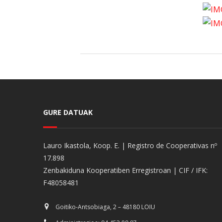
GURE DATUAK
Lauro Ikastola, Koop. E. | Registro de Cooperativas nº
17.898
Zenbakiduna Kooperatiben Erregistroan | CIF / IFK:
F48058481
Goitiko-Antsobiaga, 2 – 48180 LOIU