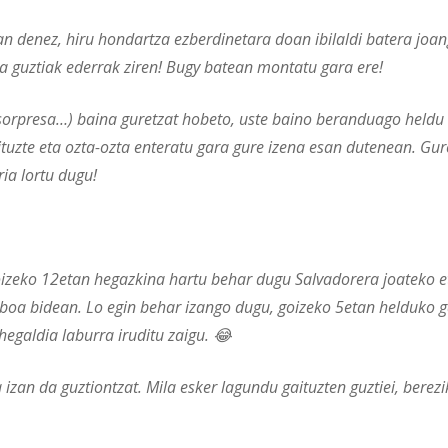
n denez, hiru hondartza ezberdinetara doan ibilaldi batera joan
a guztiak ederrak ziren! Bugy batean montatu gara ere!
sorpresa…) baina guretzat hobeto, uste baino beranduago heldu
 dituzte eta ozta-ozta enteratu gara gure izena esan dutenean. Gur
ia lortu dugu!
oizeko 12etan hegazkina hartu behar dugu Salvadorera joateko e
boa bidean. Lo egin behar izango dugu, goizeko 5etan helduko g
 hegaldia laburra iruditu zaigu. 😂
 izan da guztiontzat. Mila esker lagundu gaituzten guztiei, berez