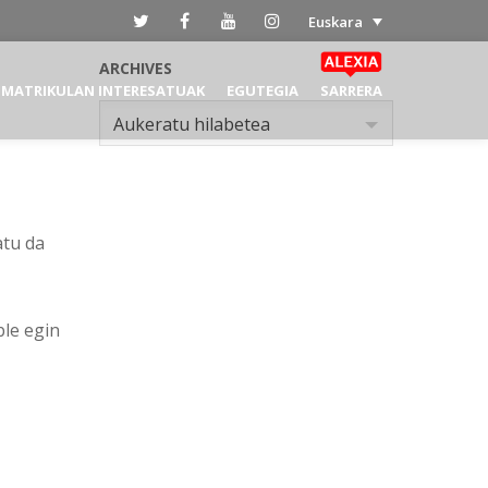
Euskara
ARCHIVES
MATRIKULAN INTERESATUAK
EGUTEGIA
SARRERA
Archives
Aukeratu hilabetea
atu da
ble egin