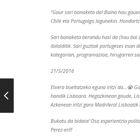
“Gaur sari banaketa da! Baina hau gauea
Chile eta Portugalgo lagunekin. Hondartz
Sari banaketa berandu hasi da (hau bai 
ibilalditik. Sari guztiak portugeses esan
kategorian, programazioa, hirugarren sar
21/5/2016
Etxera bueltatzeko eguna iritzi da…😭 G
handik Lisboara.
Hegazkinean gaude, Lis
Azkenean iritzi gara Madrilera! Lisboatik
Bukatu da bidaia! Oso esperientzia polita
Perez-eri!!