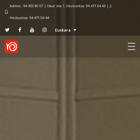
Admin.: 94 453 80 07 | Haur eta 1. Hezkuntza: 94 471 04 43 | 2.
Hezkuntza: 94 471 04 44
Euskara