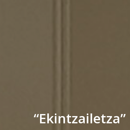
“Ekintzailetza”