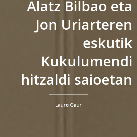
Alatz Bilbao eta
Jon Uriarteren
eskutik
Kukulumendi
hitzaldi saioetan
Lauro Gaur