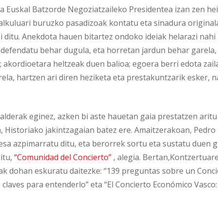
a Euskal Batzorde Negoziatzaileko Presidentea izan zen he
lkuluari buruzko pasadizoak kontatu eta sinadura original
ditu. Anekdota hauen bitartez ondoko ideiak helarazi nahi 
z defendatu behar dugula, eta horretan jardun behar garela,
 akordioetara heltzeak duen balioa; egoera berri edota zail
ela, hartzen ari diren heziketa eta prestakuntzarik esker, n
galderak eginez, azken bi aste hauetan gaia prestatzen aritu
n, Historiako jakintzagaian batez ere. Amaitzerakoan, Pedro
esa azpimarratu ditu, eta berorrek sortu eta sustatu duen g
itu,
“Comunidad del Concierto”
, alegia. Bertan,Kontzertuar
nak dohan eskuratu daitezke: “139 preguntas sobre un Conci
: claves para entenderlo” eta “El Concierto Económico Vasco