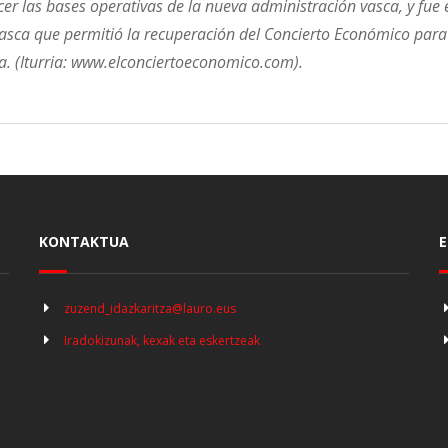
er las bases operativas de la nueva administración vasca, y fue 
asca que permitió la recuperación del Concierto Económico para
ba. (Iturria: www.elconciertoeconomico.com).
KONTAKTUA
E
zuzend_idazkaritza@lauro.eus
Iradokizunak, kexak eta eskertzeak