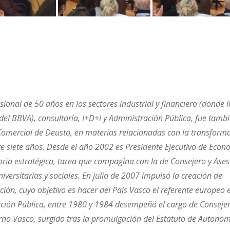
sional de 50 años en los sectores industrial y financiero (donde l
del BBVA), consultoría, I+D+i y Administración Pública, fue tamb
 Comercial de Deusto, en materias relacionadas con la transform
e siete años. Desde el año 2002 es Presidente Ejecutivo de Econ
ría estratégica, tarea que compagina con la de Consejero y Ases
iversitarias y sociales. En julio de 2007 impulsó la creación de
ión, cuyo objetivo es hacer del País Vasco el referente europeo 
ación Pública, entre 1980 y 1984 desempeñó el cargo de Conseje
no Vasco, surgido tras la promulgación del Estatuto de Autonom