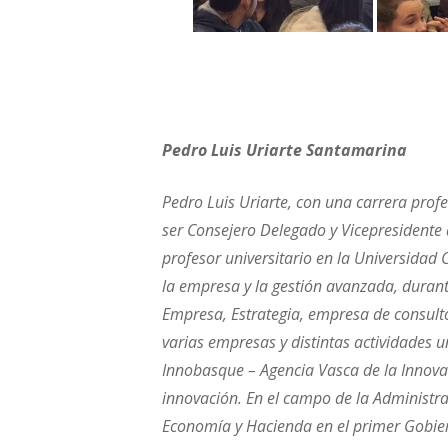
Pedro Luis Uriarte Santamarina
Pedro Luis Uriarte, con una carrera profe
ser Consejero Delegado y Vicepresidente 
profesor universitario en la Universidad
la empresa y la gestión avanzada, durant
Empresa, Estrategia, empresa de consulto
varias empresas y distintas actividades un
Innobasque – Agencia Vasca de la Innovac
innovación. En el campo de la Administr
Economía y Hacienda en el primer Gobier