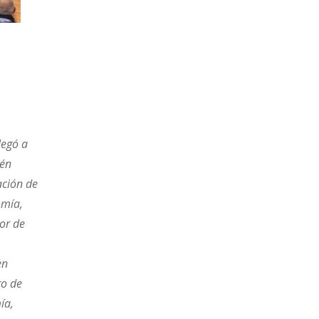
legó a
ién
ación de
omía,
or de
en
ro de
ía,