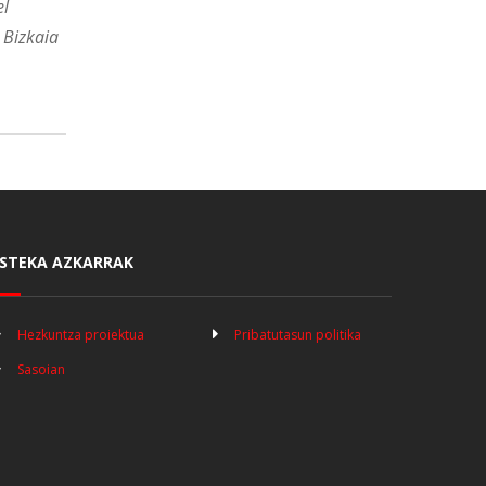
el
 Bizkaia
STEKA AZKARRAK
Hezkuntza proiektua
Pribatutasun politika
Sasoian