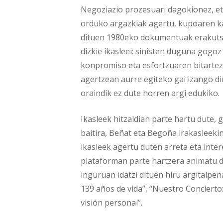
Negoziazio prozesuari dagokionez, et
orduko argazkiak agertu, kupoaren ka
dituen 1980eko dokumentuak erakutsi 
dizkie ikasleei: sinisten duguna gogo
konpromiso eta esfortzuaren bitartez;
agertzean aurre egiteko gai izango dir
oraindik ez dute horren argi edukiko.
Ikasleek hitzaldian parte hartu dute, 
baitira, Beñat eta Begoña irakasleeki
ikasleek agertu duten arreta eta inter
plataforman parte hartzera animatu d
inguruan idatzi dituen hiru argitalpe
139 años de vida”, “Nuestro Concierto
visión personal”.