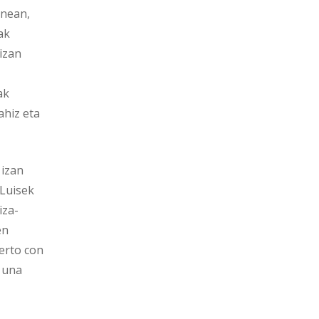
inean,
ak
izan
ak
ahiz eta
 izan
 Luisek
iza-
en
erto con
: una