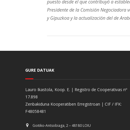
puesto desde el que contribuyó a establec
Presidente de la Comisión Negociadora v
y Gipuzkoa y la actualización del de Ara
GURE DATUAK
Lauro Ikastola, Koop. E. | Registro de Cooperativas nº
17.898
Zenbakiduna Kooperatiben Erregistroan | CIF / IFK:
F48058481
Goitiko-Antsobiaga, 2 – 48180 LOIU