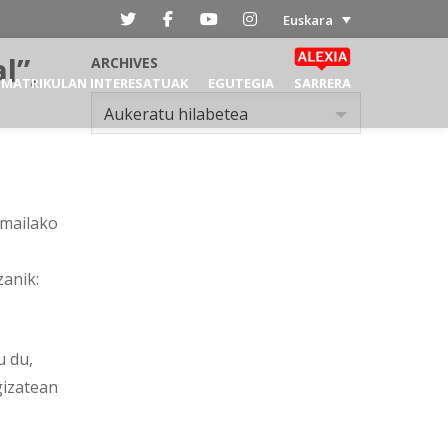
Euskara
l”,
ARCHIVES
MATRIKULAN INTERESATUAK
EGUTEGIA
SARRERA
Archives
Aukeratu hilabetea
 mailako
zanik:
u du,
gizatean