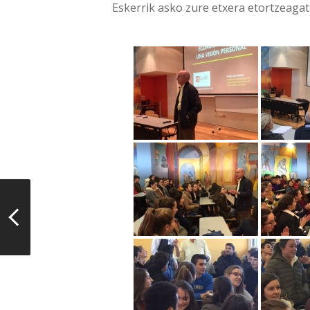
Eskerrik asko zure etxera etortzeagati