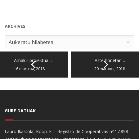
ARCHIVES
Archives
Aukeratu hilabetea
Amalur proiektua…
Aste honetan…
16 martxoa, 2018
20 martxoa, 2018
GURE DATUAK
Lauro Ikastola, Koop. E. | Registro de Cooperativas nº 17.898