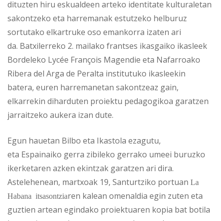
dituzten hiru eskualdeen arteko identitate kulturaletan
sakontzeko eta harremanak estutzeko helburuz
sortutako elkartruke oso emankorra izaten ari
da. Batxilerreko 2. mailako frantses ikasgaiko ikasleek
Bordeleko Lycée François Magendie eta Nafarroako
Ribera del Arga de Peralta institutuko ikasleekin
batera, euren harremanetan sakontzeaz gain,
elkarrekin diharduten proiektu pedagogikoa garatzen
jarraitzeko aukera izan dute.
Egun hauetan Bilbo eta Ikastola ezagutu,
eta Espainaiko gerra zibileko gerrako umeei buruzko
ikerketaren azken ekintzak garatzen ari dira.
Astelehenean, martxoak 19, Santurtziko portuan
La
ren kalean omenaldia egin zuten eta
Habana itsasontzia
guztien artean egindako proiektuaren kopia bat botila