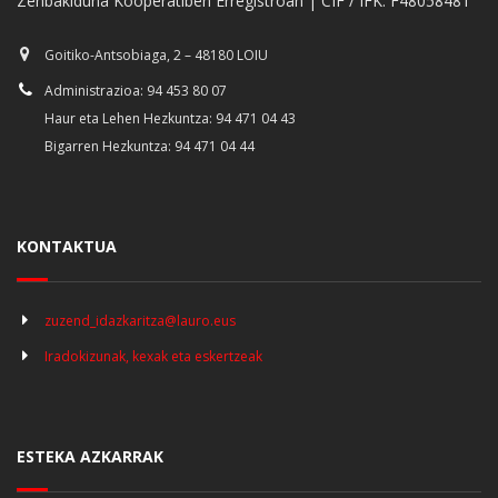
Zenbakiduna Kooperatiben Erregistroan | CIF / IFK: F48058481
Goitiko-Antsobiaga, 2 – 48180 LOIU
Administrazioa: 94 453 80 07
Haur eta Lehen Hezkuntza: 94 471 04 43
Bigarren Hezkuntza: 94 471 04 44
KONTAKTUA
zuzend_idazkaritza@lauro.eus
Iradokizunak, kexak eta eskertzeak
ESTEKA AZKARRAK