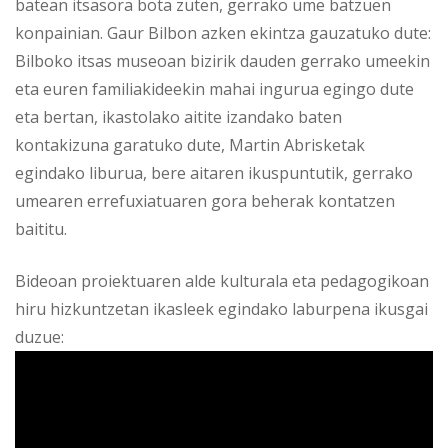
batean itsasora bota zuten, gerrako ume batzuen
konpainian. Gaur Bilbon azken ekintza gauzatuko dute:
Bilboko itsas museoan bizirik dauden gerrako umeekin
eta euren familiakideekin mahai ingurua egingo dute
eta bertan, ikastolako aitite izandako baten
kontakizuna garatuko dute, Martin Abrisketak
egindako liburua, bere aitaren ikuspuntutik, gerrako
umearen errefuxiatuaren gora beherak kontatzen
baititu.
Bideoan proiektuaren alde kulturala eta pedagogikoan
hiru hizkuntzetan ikasleek egindako laburpena ikusgai
duzue: