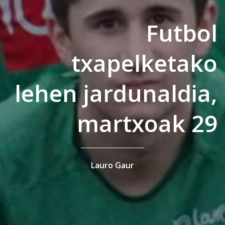
Futbol
txapelketako
lehen jardunaldia,
martxoak 29
Lauro Gaur