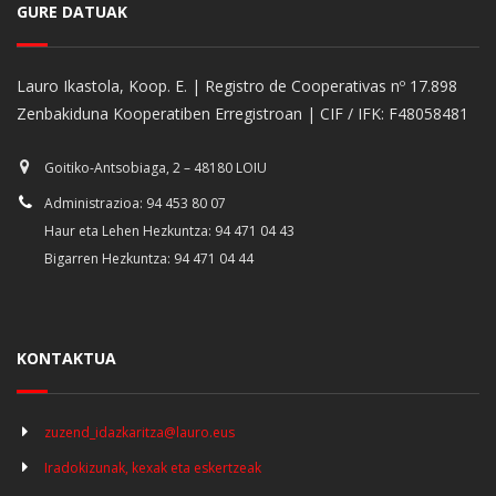
GURE DATUAK
Lauro Ikastola, Koop. E. | Registro de Cooperativas nº 17.898
Zenbakiduna Kooperatiben Erregistroan | CIF / IFK: F48058481
Goitiko-Antsobiaga, 2 – 48180 LOIU
Administrazioa: 94 453 80 07
Haur eta Lehen Hezkuntza: 94 471 04 43
Bigarren Hezkuntza: 94 471 04 44
KONTAKTUA
zuzend_idazkaritza@lauro.eus
Iradokizunak, kexak eta eskertzeak