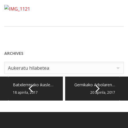
ARCHIVES
Archives
Aukeratu hilabetea
Batxilerrerako ikasle…
Gernikako Arbolaren…
18 apirila, 2017
20 apirila, 2017