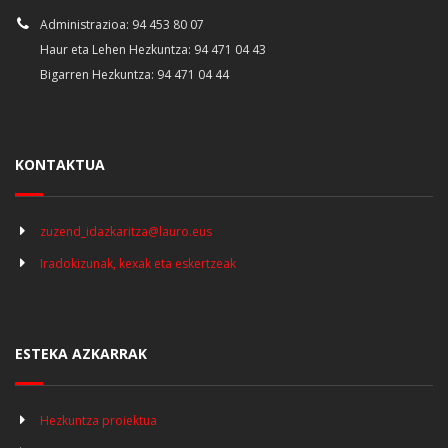
Administrazioa: 94 453 80 07
Haur eta Lehen Hezkuntza: 94 471 04 43
Bigarren Hezkuntza: 94 471 04 44
KONTAKTUA
zuzend_idazkaritza@lauro.eus
Iradokizunak, kexak eta eskertzeak
ESTEKA AZKARRAK
Hezkuntza proiektua