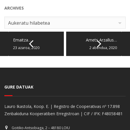
ARCHIVES
Archives
Aukeratu hilabetea
Emaitza…
Amets Arzallus…
23 azaroa, 2020
2 abendua, 2020
GURE DATUAK
Lauro Ikastola, Koop. E. | Registro de Cooperativas nº 17.898
Zenbakiduna Kooperatiben Erregistroan | CIF / IFK: F48058481
Goitiko-Antsobiaga, 2 – 48180 LOIU