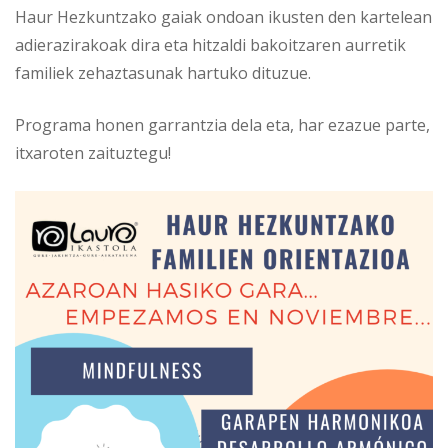
Haur Hezkuntzako gaiak ondoan ikusten den kartelean
adierazirakoak dira eta hitzaldi bakoitzaren aurretik
familiek zehaztasunak hartuko dituzue.
Programa honen garrantzia dela eta, har ezazue parte,
itxaroten zaituztegu!