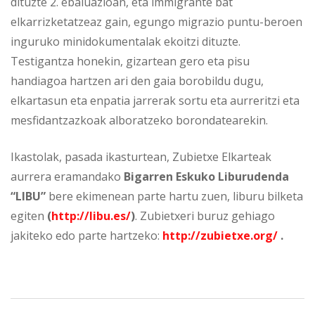
dituzte 2. ebaluazioan, eta immigrante bat
elkarrizketatzeaz gain, egungo migrazio puntu-beroen
inguruko minidokumentalak ekoitzi dituzte.
Testigantza honekin, gizartean gero eta pisu
handiagoa hartzen ari den gaia borobildu dugu,
elkartasun eta enpatia jarrerak sortu eta aurreritzi eta
mesfidantzazkoak alboratzeko borondatearekin.
Ikastolak, pasada ikasturtean, Zubietxe Elkarteak
aurrera eramandako
Bigarren Eskuko Liburudenda
“LIBU”
bere ekimenean parte hartu zuen, liburu bilketa
egiten
(
http://libu.es/
)
. Zubietxeri buruz gehiago
jakiteko edo parte hartzeko:
http://zubietxe.org/
.