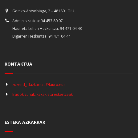
Goitiko-Antsobiaga, 2 – 48180 LOIU
Administrazioa: 94 453 80 07
Haur eta Lehen Hezkuntza: 94 471 04 43
Bigarren Hezkuntza: 94 471 04 44
KONTAKTUA
zuzend_idazkaritza@lauro.eus
Iradokizunak, kexak eta eskertzeak
ESTEKA AZKARRAK