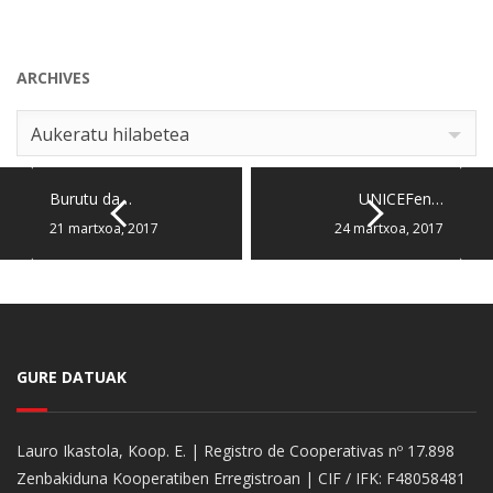
ARCHIVES
Archives
Aukeratu hilabetea
Burutu da…
UNICEFen…
21 martxoa, 2017
24 martxoa, 2017
GURE DATUAK
Lauro Ikastola, Koop. E. | Registro de Cooperativas nº 17.898
Zenbakiduna Kooperatiben Erregistroan | CIF / IFK: F48058481