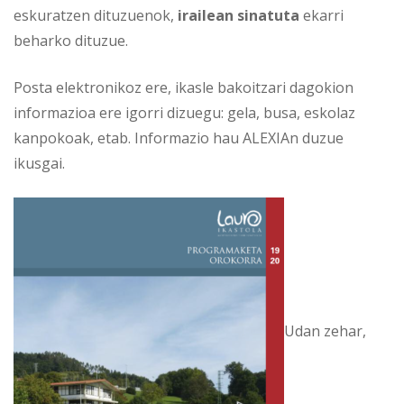
eskuratzen dituzuenok,
irailean
sinatuta
ekarri
beharko dituzue.
Posta elektronikoz ere, ikasle bakoitzari dagokion
informazioa ere igorri dizuegu: gela, busa, eskolaz
kanpokoak, etab. Informazio hau ALEXIAn duzue
ikusgai.
Udan zehar,