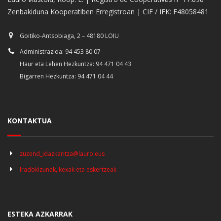
Zenbakiduna Kooperatiben Erregistroan | CIF / IFK: F48058481
Goitiko-Antsobiaga, 2 – 48180 LOIU
Administrazioa: 94 453 80 07
Haur eta Lehen Hezkuntza: 94 471 04 43
Bigarren Hezkuntza: 94 471 04 44
KONTAKTUA
zuzend_idazkaritza@lauro.eus
Iradokizunak, kexak eta eskertzeak
ESTEKA AZKARRAK