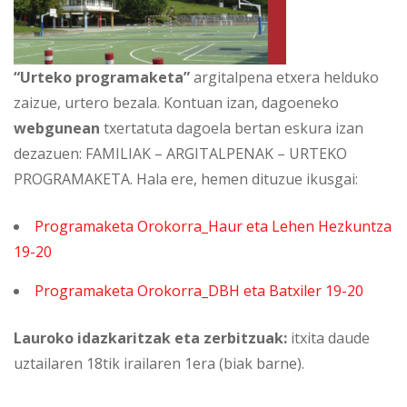
“Urteko programaketa”
argitalpena etxera helduko
zaizue, urtero bezala. Kontuan izan, dagoeneko
webgunean
txertatuta dagoela bertan eskura izan
dezazuen: FAMILIAK – ARGITALPENAK – URTEKO
PROGRAMAKETA. Hala ere, hemen dituzue ikusgai:
Programaketa Orokorra_Haur eta Lehen Hezkuntza
19-20
Programaketa Orokorra_DBH eta Batxiler 19-20
Lauroko idazkaritzak eta zerbitzuak:
itxita daude
uztailaren 18tik irailaren 1era (biak barne).