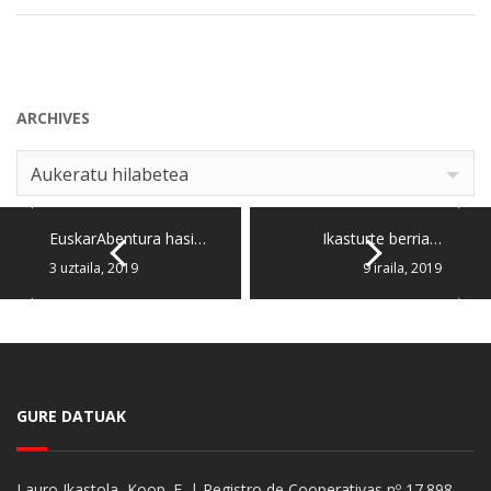
ARCHIVES
Archives
Aukeratu hilabetea
EuskarAbentura hasi…
Ikasturte berria…
3 uztaila, 2019
9 iraila, 2019
GURE DATUAK
Lauro Ikastola, Koop. E. | Registro de Cooperativas nº 17.898