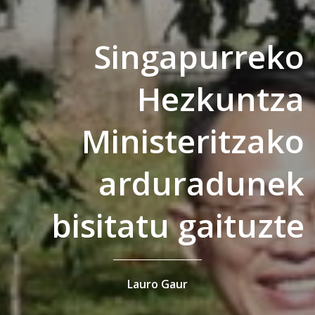
Singapurreko
Hezkuntza
Ministeritzako
arduradunek
bisitatu gaituzte
Lauro Gaur