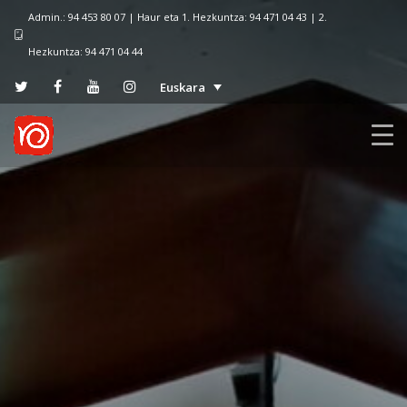
Admin.: 94 453 80 07 | Haur eta 1. Hezkuntza: 94 471 04 43 | 2.
Hezkuntza: 94 471 04 44
Euskara