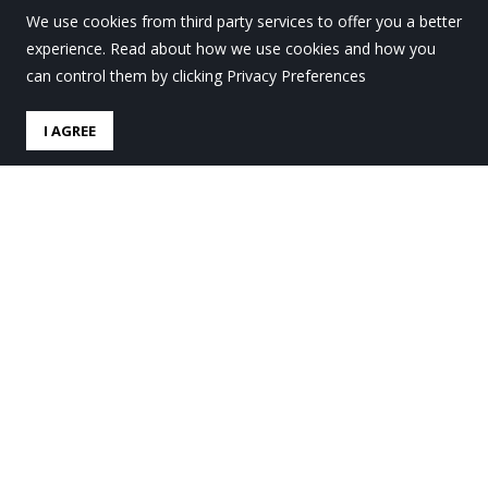
We use cookies from third party services to offer you a better
experience. Read about how we use cookies and how you
can control them by clicking Privacy Preferences
I AGREE
Teknologien erabilera
osasuntsu eta segurua
sustatzeko tailerra
Ertzaintzaren eskutik
by
Lauro Ikastola
in
Lauro Gaur
.
Posted
5 abendua,
2025