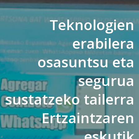
Teknologien
erabilera
osasuntsu eta
segurua
sustatzeko tailerra
Ertzaintzaren
eskutik