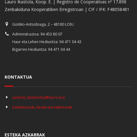
Lauro Ikastola, Koop. E. | Registro de Cooperativas nº 17.898
Zenbakiduna Kooperatiben Erregistroan | CIF / IFK: F48058481
Goitiko-Antsobiaga, 2 – 48180 LOIU
Administrazioa: 94 453 80 07
Haur eta Lehen Hezkuntza: 94 471 04 43
Bigarren Hezkuntza: 94 471 04 44
KONTAKTUA
zuzend_idazkaritza@lauro.eus
Iradokizunak, kexak eta eskertzeak
ESTEKA AZKARRAK