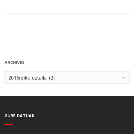
ARCHIVES
Archives
2016(e)ko uztaila (2)
GURE DATUAK