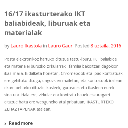
16/17 ikasturterako IKT
baliabideak, liburuak eta
materialak
by
Lauro Ikastola
in
Lauro Gaur
.
Posted
8 uztaila, 2016
Posta elektronikoz hartuko dituzue testu-liburu, IKT baliabide
eta materialei buruzko zirkularrak: familia bakoitzari dagokion
ikas-maila. Bidalketa horietan, Chromebook eta Ipad kontratuak
ere gehituko ditugu, dagozkien mailetan, eta kontratuok irailean
ekarri beharko dituzte ikasleek, gurasoek eta ikasleen eurek
sinatuta. Hala ere, zirkular eta kontratu hauek eskuragarri
dituzue baita ere webguneko atal pribatuan, IKASTURTEKO
ZEHAZTAPENAK atalean.
Read more