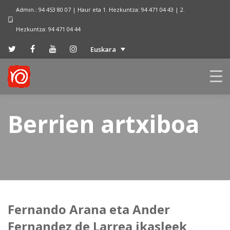
Admin.: 94 453 80 07 | Haur eta 1. Hezkuntza: 94 471 04 43 | 2.
Hezkuntza: 94 471 04 44
Euskara
Berrien artxiboa
Fernando Arana eta Ander
Fernandez de Larrea ikasleek