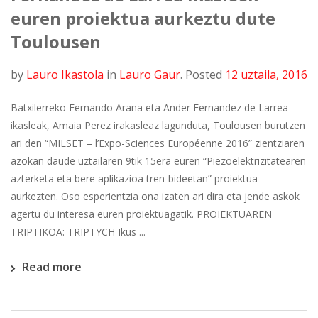
euren proiektua aurkeztu dute
Toulousen
by
Lauro Ikastola
in
Lauro Gaur
.
Posted
12 uztaila, 2016
Batxilerreko Fernando Arana eta Ander Fernandez de Larrea
ikasleak, Amaia Perez irakasleaz lagunduta, Toulousen burutzen
ari den “MILSET – l’Expo-Sciences Européenne 2016” zientziaren
azokan daude uztailaren 9tik 15era euren “Piezoelektrizitatearen
azterketa eta bere aplikazioa tren-bideetan” proiektua
aurkezten. Oso esperientzia ona izaten ari dira eta jende askok
agertu du interesa euren proiektuagatik. PROIEKTUAREN
TRIPTIKOA: TRIPTYCH Ikus ...
Read more