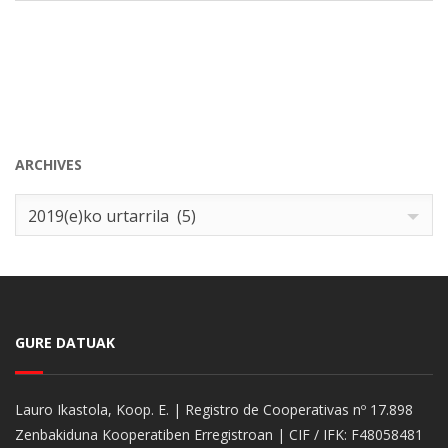
ARCHIVES
Archives
2019(e)ko urtarrila (5)
GURE DATUAK
Lauro Ikastola, Koop. E. | Registro de Cooperativas nº 17.898
Zenbakiduna Kooperatiben Erregistroan | CIF / IFK: F48058481