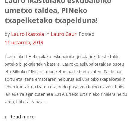
Lauro Ikastolako eskubaloiko
umetxo taldea, PINeko
txapelketako txapelduna!
by
Lauro Ikastola
in
Lauro Gaur
.
Posted
11 urtarrila, 2019
Ikastolako LH 4.mailako eskubaloiko jokalariek, beste talde
bateko bi jokalariekin batera, Lauroko eskubaloi taldea osotu
eta Bilboko PINeko txapelketan parte hartu zuten. Talde hau
sortu eta izena ematearen helburua eskubaloiko txapelketekin
lehen kontaktua izatea eta ondo pasatzea baino ez zen, baina
lan ederra egin zuten eta 2019. urteko urtarrileko finalera heldu
ziren, bai eta irabazi ...
Read more