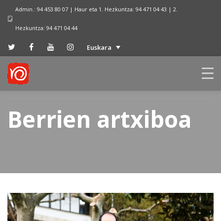
Admin.: 94 453 80 07 | Haur eta 1. Hezkuntza: 94 471 04 43 | 2.
Hezkuntza: 94 471 04 44
Euskara
Berrien artxiboa