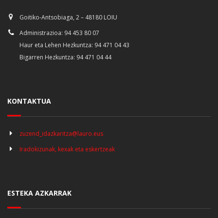
Goitiko-Antsobiaga, 2 – 48180 LOIU
Administrazioa: 94 453 80 07
Haur eta Lehen Hezkuntza: 94 471 04 43
Bigarren Hezkuntza: 94 471 04 44
KONTAKTUA
zuzend_idazkaritza@lauro.eus
Iradokizunak, kexak eta eskertzeak
ESTEKA AZKARRAK