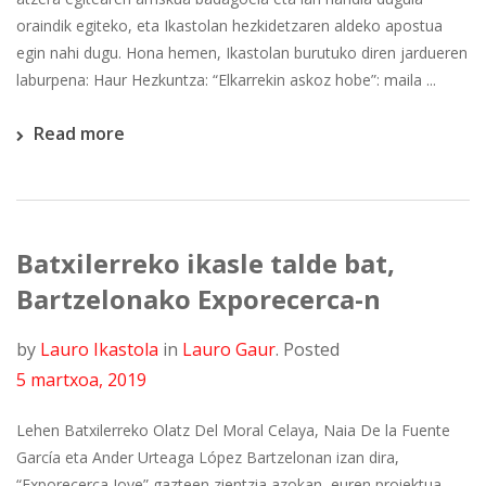
oraindik egiteko, eta Ikastolan hezkidetzaren aldeko apostua
egin nahi dugu. Hona hemen, Ikastolan burutuko diren jardueren
laburpena: Haur Hezkuntza: “Elkarrekin askoz hobe”: maila ...
Read more
Batxilerreko ikasle talde bat,
Bartzelonako Exporecerca-n
by
Lauro Ikastola
in
Lauro Gaur
.
Posted
5 martxoa, 2019
Lehen Batxilerreko Olatz Del Moral Celaya, Naia De la Fuente
García eta Ander Urteaga López Bartzelonan izan dira,
“Exporecerca Jove” gazteen zientzia azokan, euren proiektua