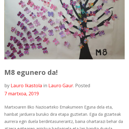
M8 egunero da!
by
Lauro Ikastola
in
Lauro Gaur
.
Posted
7 martxoa, 2019
Martxoaren 8ko Nazioarteko Emakumeen Eguna dela eta,
hainbat jarduera buruko dira etapa guztietan. Egia da gizarteak
aurrera egin duela berdintasunerantz, baina ohartarazi behar da
atzera egitearen arriskua badagoela eta lan handia dugula