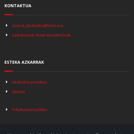
KONTAKTUA
zuzend_idazkaritza@lauro.eus
Iradokizunak, kexak eta eskertzeak
ESTEKA AZKARRAK
Hezkuntza proiektua
Sasoian
Pribatutasun politika