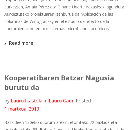
aurkezten, Amaia Pérez eta Oihane Uriarte irakasleak lagunduta.
Aurkeztutako proiektuaren izenburua da “Aplicación de las
columnas de Winogradsky en el estudio del efecto de la
contamienación en acosistemas microbianos acuáticos” ...
Read more
Kooperatibaren Batzar Nagusia
burutu da
by
Lauro Ikastola
in
Lauro Gaur
.
Posted
1 martxoa, 2019
Bazkideen 130eko quorum-arekin, etorritako 72 bazkide eta
ordezkatutako 58, Batzar Nagusiak Urteko Kontuak eta bazkide