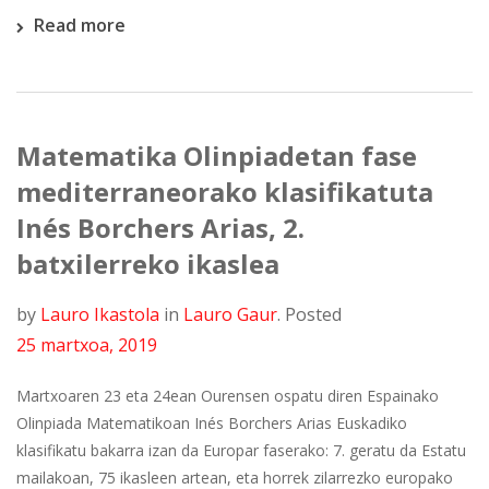
Read more
Matematika Olinpiadetan fase
mediterraneorako klasifikatuta
Inés Borchers Arias, 2.
batxilerreko ikaslea
by
Lauro Ikastola
in
Lauro Gaur
.
Posted
25 martxoa, 2019
Martxoaren 23 eta 24ean Ourensen ospatu diren Espainako
Olinpiada Matematikoan Inés Borchers Arias Euskadiko
klasifikatu bakarra izan da Europar faserako: 7. geratu da Estatu
mailakoan, 75 ikasleen artean, eta horrek zilarrezko europako