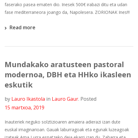
faserako pasea ematen dio. Inesek 500€ irabazi ditu eta udan
fase mediterraneora joango da, Napolesera. ZORIONAK Ines!!!
Read more
Mundakako aratusteen pastoral
modernoa, DBH eta HHko ikasleen
eskutik
by
Lauro Ikastola
in
Lauro Gaur
.
Posted
15 martxoa, 2019
Inauteriek neguko solztizioaren amaiera adierazi izan dute
euskal imaginarioan. Gauak laburragoak eta egunak luzeagoak
izateak Ama Lurra esnatzeko deia ekarri izan du. Zaharra eta