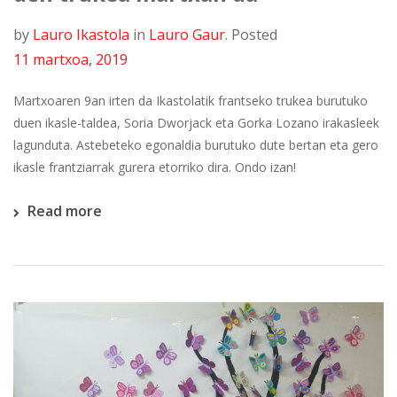
by
Lauro Ikastola
in
Lauro Gaur
.
Posted
11 martxoa, 2019
Martxoaren 9an irten da Ikastolatik frantseko trukea burutuko
duen ikasle-taldea, Soria Dworjack eta Gorka Lozano irakasleek
lagunduta. Astebeteko egonaldia burutuko dute bertan eta gero
ikasle frantziarrak gurera etorriko dira. Ondo izan!
Read more