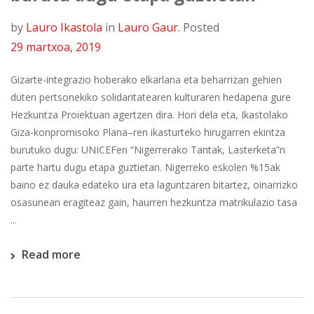
by
Lauro Ikastola
in
Lauro Gaur
.
Posted
29 martxoa, 2019
Gizarte-integrazio hoberako elkarlana eta beharrizan gehien
duten pertsonekiko solidaritatearen kulturaren hedapena gure
Hezkuntza Proiektuan agertzen dira. Hori dela eta, Ikastolako
Giza-konpromisoko Plana–ren ikasturteko hirugarren ekintza
burutuko dugu: UNICEFen “Nigerrerako Tantak, Lasterketa”n
parte hartu dugu etapa guztietan. Nigerreko eskolen %15ak
baino ez dauka edateko ura eta laguntzaren bitartez, oinarrizko
osasunean eragiteaz gain, haurren hezkuntza matrikulazio tasa
...
Read more