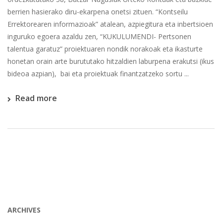
berrien hasierako diru-ekarpena onetsi zituen. “Kontseilu
Errektorearen informazioak” atalean, azpiegitura eta inbertsioen
inguruko egoera azaldu zen, “KUKULUMENDI- Pertsonen
talentua garatuz” proiektuaren nondik norakoak eta ikasturte
honetan orain arte burututako hitzaldien laburpena erakutsi (ikus
bideoa azpian), bai eta proiektuak finantzatzeko sortu ...
Read more
ARCHIVES