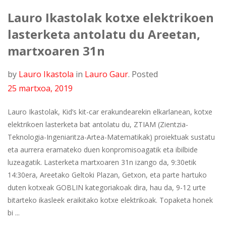
Lauro Ikastolak kotxe elektrikoen
lasterketa antolatu du Areetan,
martxoaren 31n
by
Lauro Ikastola
in
Lauro Gaur
.
Posted
25 martxoa, 2019
Lauro Ikastolak, Kid’s kit-car erakundearekin elkarlanean, kotxe
elektrikoen lasterketa bat antolatu du, ZTIAM (Zientzia-
Teknologia-Ingeniaritza-Artea-Matematikak) proiektuak sustatu
eta aurrera eramateko duen konpromisoagatik eta ibilbide
luzeagatik. Lasterketa martxoaren 31n izango da, 9:30etik
14:30era, Areetako Geltoki Plazan, Getxon, eta parte hartuko
duten kotxeak GOBLIN kategoriakoak dira, hau da, 9-12 urte
bitarteko ikasleek eraikitako kotxe elektrikoak. Topaketa honek
bi ...