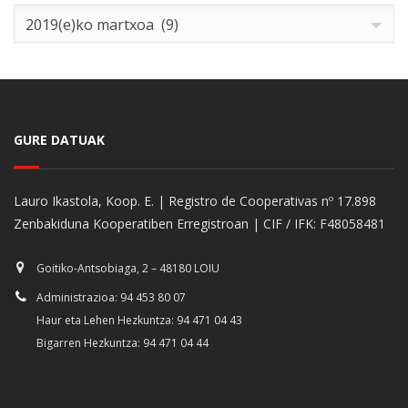
Archives
2019(e)ko martxoa (9)
GURE DATUAK
Lauro Ikastola, Koop. E. | Registro de Cooperativas nº 17.898
Zenbakiduna Kooperatiben Erregistroan | CIF / IFK: F48058481
Goitiko-Antsobiaga, 2 – 48180 LOIU
Administrazioa: 94 453 80 07
Haur eta Lehen Hezkuntza: 94 471 04 43
Bigarren Hezkuntza: 94 471 04 44