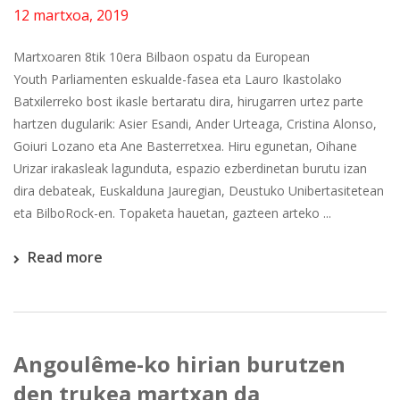
12 martxoa, 2019
Martxoaren 8tik 10era Bilbaon ospatu da European
Youth Parliamenten eskualde-fasea eta Lauro Ikastolako
Batxilerreko bost ikasle bertaratu dira, hirugarren urtez parte
hartzen dugularik: Asier Esandi, Ander Urteaga, Cristina Alonso,
Goiuri Lozano eta Ane Basterretxea. Hiru egunetan, Oihane
Urizar irakasleak lagunduta, espazio ezberdinetan burutu izan
dira debateak, Euskalduna Jauregian, Deustuko Unibertasitetean
eta BilboRock-en. Topaketa hauetan, gazteen arteko ...
Read more
Angoulême-ko hirian burutzen
den trukea martxan da