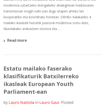
modernoa uztartzeko etengabeko ahaleginean tradizioaren
transmisioan eragin nahi izan dugu etapen arteko lan
kooperatibo eta koordinatu honetan. DBHko Kalakariko 4.
mailako ikasleek hutsetik pastoral modernoa sortu dute,
Mundakako aratusteen istorioa eta ...
Read more
Estatu mailako faserako
klasifikaturik Batxilerreko
ikasleak European Youth
Parliament-ean
by
Lauro Ikastola
in
Lauro Gaur
.
Posted