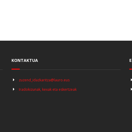
KONTAKTUA
E
zuzend_idazkaritza@lauro.eus
Iradokizunak, kexak eta eskertzeak