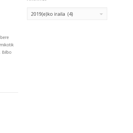
Archives
2019(e)ko iraila (4)
 bere
mikotik
, Bilbo