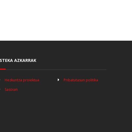
STEKA AZKARRAK
Hezkuntza proiektua
Pribatutasun politika
Sasoian