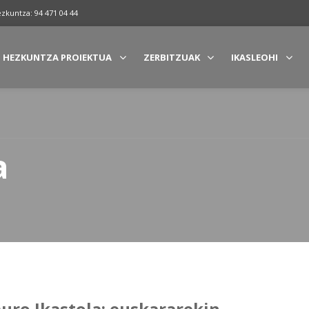
ezkuntza: 94 471 04 44
HEZKUNTZA PROIEKTUA
ZERBITZUAK
IKASLEOHI
a
uro Ikastola: euskararekin