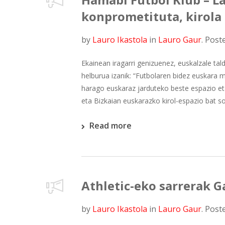
konprometituta, kirola
by
Lauro Ikastola
in
Lauro Gaur
.
Post
Ekainean iragarri genizuenez, euskalzale ta
helburua izanik: “Futbolaren bidez euskar
harago euskaraz jarduteko beste espazio eta 
eta Bizkaian euskarazko kirol-espazio bat sor
Read more
Athletic-eko sarrerak G
by
Lauro Ikastola
in
Lauro Gaur
.
Post