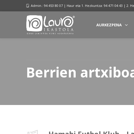
Admin.: 94 453 80 07 | Haur eta 1. Hezkuntza: 94 471 04 43 | 2. H
AURKEZPENA
Berrien artxibo
Hamabi Futbol Klub – La