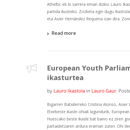
Atheltic-ek bi sarrera eman dizkio Lauro Ikas
partida ikusteko. Zozketa egin dugu Ikastol
eta Asier Hernández Requena izan dira. Zori
Read more
European Youth Parliam
ikasturtea
by
Lauro Ikastola
in
Lauro Gaur
.
Post
Bigarren Batxilerreko Cristina Alonso, Asier
Etxebeste ikasle-ohiak lagundurik, European
Huescako beste ikasle bat baino ez ziren go
partaidetzaren ardura eraman zuten. Ohi den