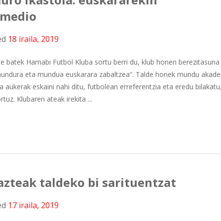
 medio
ed
18 iraila, 2019
lde batek Hamabi Futbol Kluba sortu berri du, klub honen berezitasuna
a mundura eta mundua euskarara zabaltzea“. Talde honek mundu akade
aukerak eskaini nahi ditu, futbolean erreferentzia eta eredu bilakatu
tuz. Klubaren ateak irekita ...
azteak taldeko bi sarituentzat
ed
17 iraila, 2019