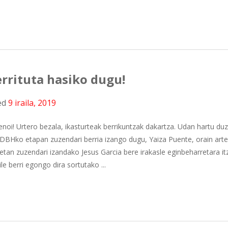
errituta hasiko dugu!
ed
9 iraila, 2019
denoi! Urtero bezala, ikasturteak berrikuntzak dakartza. Udan hartu du
DBHko etapan zuzendari berria izango dugu, Yaiza Puente, orain art
tan zuzendari izandako Jesus Garcia bere irakasle eginbeharretara itz
e berri egongo dira sortutako ...