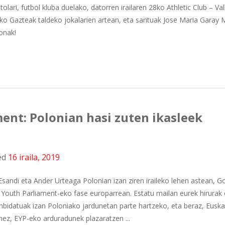
tolari, futbol kluba duelako, datorren irailaren 28ko Athletic Club – Va
ako Gazteak taldeko jokalarien artean, eta sarituak Jose Maria Garay 
onak!
ent: Polonian hasi zuten ikasleek
ed
16 iraila, 2019
 Esandi eta Ander Urteaga Polonian izan ziren iraileko lehen astean, G
 Youth Parliament-eko fase europarrean. Estatu mailan eurek hirurak 
nbidatuak izan Poloniako jardunetan parte hartzeko, eta beraz, Euska
ez, EYP-eko arduradunek plazaratzen ...