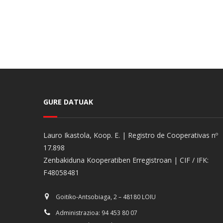
GURE DATUAK
Lauro Ikastola, Koop. E. | Registro de Cooperativas nº
17.898
Zenbakiduna Kooperatiben Erregistroan | CIF / IFK:
F48058481
Goitiko-Antsobiaga, 2 – 48180 LOIU
Administrazioa: 94 453 80 07