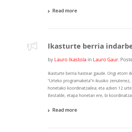
Read more
Ikasturte berria indarb
by
Lauro Ikastola
in
Lauro Gaur
.
Post
Ikasturte berria hastear gaude. Ongi etorri 
“Urteko programaketa”n ikusiko zenutenez, 
honetako koordinatzailea; eta azken 12 urtee
Bestalde, etapa honetan ere, bi koordinatzail
Read more