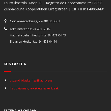
Lauro Ikastola, Koop. E. | Registro de Cooperativas nº 17.898
Zenbakiduna Kooperatiben Erregistroan | CIF / IFK: F48058481
Goitiko-Antsobiaga, 2 – 48180 LOIU
Administrazioa: 94 453 80 07
Haur eta Lehen Hezkuntza: 94 471 04 43
Bigarren Hezkuntza: 94 471 04 44
KONTAKTUA
zuzend_idazkaritza@lauro.eus
Iradokizunak, kexak eta eskertzeak
ESTEKA AZKARRAK