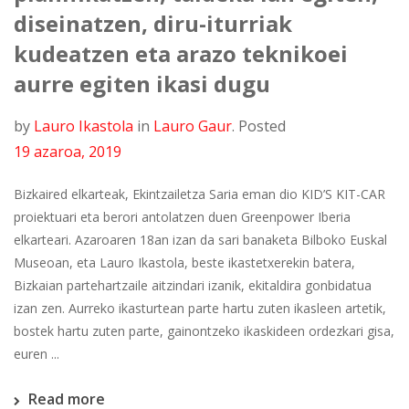
diseinatzen, diru-iturriak
kudeatzen eta arazo teknikoei
aurre egiten ikasi dugu
by
Lauro Ikastola
in
Lauro Gaur
.
Posted
19 azaroa, 2019
Bizkaired elkarteak, Ekintzailetza Saria eman dio KID’S KIT-CAR
proiektuari eta berori antolatzen duen Greenpower Iberia
elkarteari. Azaroaren 18an izan da sari banaketa Bilboko Euskal
Museoan, eta Lauro Ikastola, beste ikastetxerekin batera,
Bizkaian partehartzaile aitzindari izanik, ekitaldira gonbidatua
izan zen. Aurreko ikasturtean parte hartu zuten ikasleen artetik,
bostek hartu zuten parte, gainontzeko ikaskideen ordezkari gisa,
euren ...
Read more