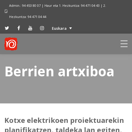
Admin.: 94 453 80 07 | Haur eta 1. Hezkuntza: 94 471 04 43 | 2.
Hezkuntza: 94 471 04 44
Euskara
Berrien artxiboa
Kotxe elektrikoen proiektuarekin
planifikatzen, taldeka lan egiten,