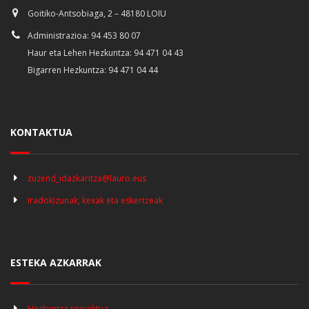
Goitiko-Antsobiaga, 2 – 48180 LOIU
Administrazioa: 94 453 80 07
Haur eta Lehen Hezkuntza: 94 471 04 43
Bigarren Hezkuntza: 94 471 04 44
KONTAKTUA
zuzend_idazkaritza@lauro.eus
Iradokizunak, kexak eta eskertzeak
ESTEKA AZKARRAK
Hezkuntza proiektua