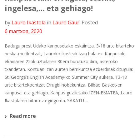
ingelesa,… eta gehiago!
by
Lauro Ikastola
in
Lauro Gaur
.
Posted
6 martxoa, 2020
Badugu prest Udako kanpusetako eskaintza, 3-18 urte bitarteko
neska-mutilentzat, Lauroko ikasleak izan hala ez. Kanpusak,
ekainaren 22tik uztailaren 30era burutuko dira, asteroko
txandetan. Kontuan izan aurten berrikuntza ezberdinak ditugula:
St. George’s English Academy-ko Summer City aukera, 13-18
urte bitartekoentzat Errugbi hobekuntza, Bilbao Basket-en
kanpusa, eta gehiago. Kanpus guztietako IZEN-EMATEA, Lauro
Ikastolaren bitartez egingo da. SAKATU ...
Read more