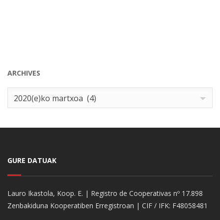
ARCHIVES
Archives
2020(e)ko martxoa (4)
GURE DATUAK
Lauro Ikastola, Koop. E. | Registro de Cooperativas nº 17.898
Zenbakiduna Kooperatiben Erregistroan | CIF / IFK: F48058481