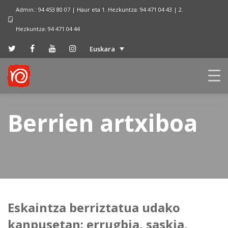
Admin.: 94 453 80 07 | Haur eta 1. Hezkuntza: 94 471 04 43 | 2.
Hezkuntza: 94 471 04 44
Euskara
Berrien artxiboa
Eskaintza berriztatua udako
kanpusetan: errugbia, saskia,