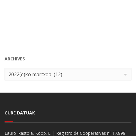
ARCHIVES
Archives
2022(e)ko martxoa (12)
GURE DATUAK
Lauro Ikastola, Koop. E. | Registro de Cooperativas nº 17.898