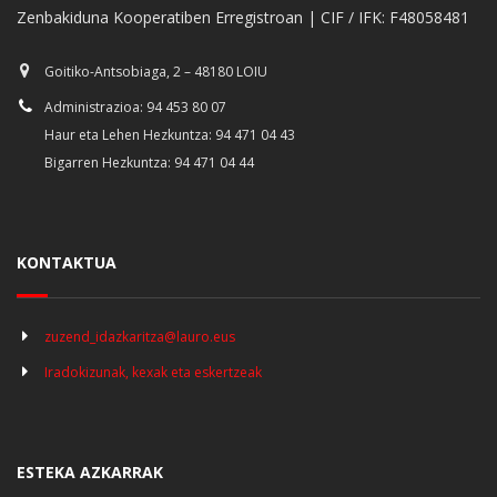
Zenbakiduna Kooperatiben Erregistroan | CIF / IFK: F48058481
Goitiko-Antsobiaga, 2 – 48180 LOIU
Administrazioa: 94 453 80 07
Haur eta Lehen Hezkuntza: 94 471 04 43
Bigarren Hezkuntza: 94 471 04 44
KONTAKTUA
zuzend_idazkaritza@lauro.eus
Iradokizunak, kexak eta eskertzeak
ESTEKA AZKARRAK