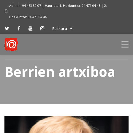
Admin.: 94 453 80 07 | Haur eta 1. Hezkuntza: 94 471 04 43 | 2.
Hezkuntza: 94 471 04 44
Euskara
Berrien artxiboa