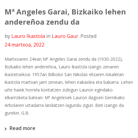
Mª Angeles Garai, Bizkaiko lehen
andereñoa zendu da
by
Lauro Ikastola
in
Lauro Gaur
.
Posted
24 martxoa, 2022
Martxoaren 24ean Mª Angeles Garai zendu da (1930-2022),
Bizkaiko lehen andereñoa, Lauro Ikastola izango zenaren
ikastetxekoa: 1957an Bilboko San Nikolas elizaren lokaletan
ikastola martxan jarri zenean, lehen irakaslea eta bakarra. Lehen
urte haiek horrela kontatzen zizkigun Lauron egindako
elkarrizketa batean: Mª Angelesek Lauron dagoen Gernikako
Arbolaren urtadarra landatzen lagundu zigun. Beti izango da
gurekin. G.B.
Read more