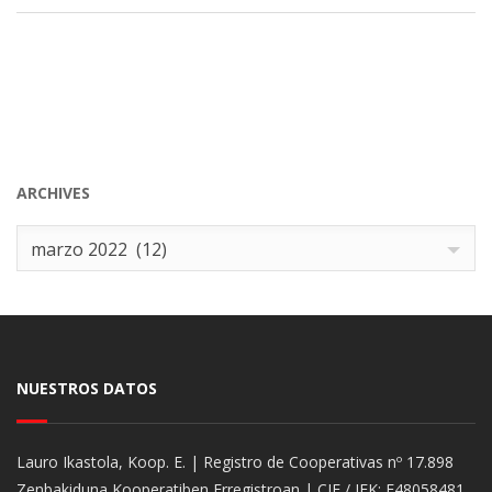
ARCHIVES
Archives
marzo 2022 (12)
NUESTROS DATOS
Lauro Ikastola, Koop. E. | Registro de Cooperativas nº 17.898
Zenbakiduna Kooperatiben Erregistroan | CIF / IFK: F48058481