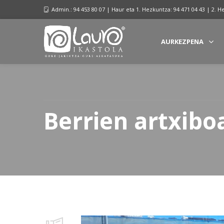
Admin.: 94 453 80 07 | Haur eta 1. Hezkuntza: 94 471 04 43 | 2. H
AURKEZPENA
Berrien artxibo