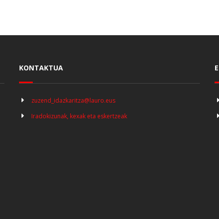
KONTAKTUA
E
zuzend_idazkaritza@lauro.eus
Iradokizunak, kexak eta eskertzeak