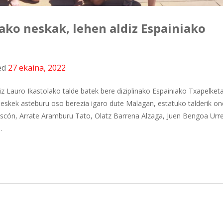
ako neskak, lehen aldiz Espainiako
ed
27 ekaina, 2022
diz Lauro Ikastolako talde batek bere diziplinako Espainiako Txapelket
neskek asteburu oso berezia igaro dute Malagan, estatuko talderik on
 Gascón, Arrate Aramburu Tato, Olatz Barrena Alzaga, Juen Bengoa Urr
.