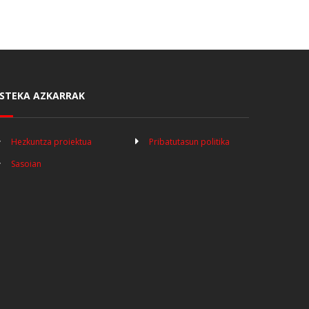
STEKA AZKARRAK
Hezkuntza proiektua
Pribatutasun politika
Sasoian