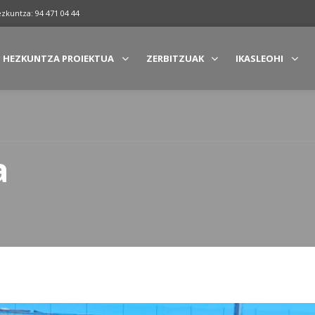
ezkuntza: 94 471 04 44
HEZKUNTZA PROIEKTUA
ZERBITZUAK
IKASLEOHI
a