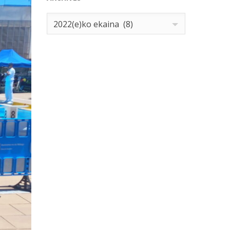
Archives
2022(e)ko ekaina (8)