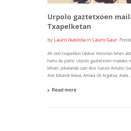
Urpolo gaztetxoen mail
Txapelketan
by
Lauro Ikastola
in
Lauro Gaur
.
Post
Ah zein txapeldun taldea! Historian lehen al
hartu du parte: Urpolo gaztetxoen mailako 
lehian. Jokalariak izan dira: Garazi Amutio
Ane Bikandi Alava, Amaia Gil Argatxa, Aiala ..
Read more