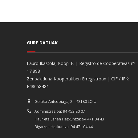
GURE DATUAK
Lauro Ikastola, Koop. E. | Registro de Cooperativas nº
17.898
Zenbakiduna Kooperatiben Erregistroan | CIF / IFK:
F48058481
Goitiko-Antsobiaga, 2 – 48180 LOIU
Administrazioa: 94 453 80 07
Haur eta Lehen Hezkuntza: 94 471 04 43
Bigarren Hezkuntza: 94 471 04 44