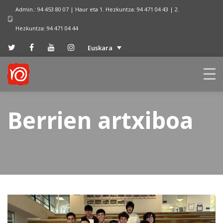
Admin.: 94 453 80 07 | Haur eta 1. Hezkuntza: 94 471 04 43 | 2.
Hezkuntza: 94 471 04 44
Euskara
Berrien artxiboa