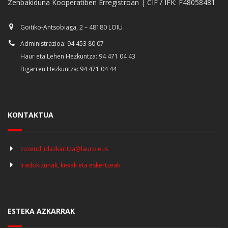
Zenbakiduna Kooperatiben Erregistroan | CIF / IFK: F48058481
Goitiko-Antsobiaga, 2 – 48180 LOIU
Administrazioa: 94 453 80 07
Haur eta Lehen Hezkuntza: 94 471 04 43
Bigarren Hezkuntza: 94 471 04 44
KONTAKTUA
zuzend_idazkaritza@lauro.eus
Iradokizunak, kexak eta eskertzeak
ESTEKA AZKARRAK