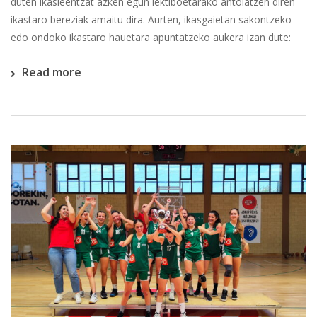
duten ikasleentzat azken egun lektiboetarako antolatzen diren
ikastaro bereziak amaitu dira. Aurten, ikasgaietan sakontzeko
edo ondoko ikastaro hauetara apuntatzeko aukera izan dute:
Read more