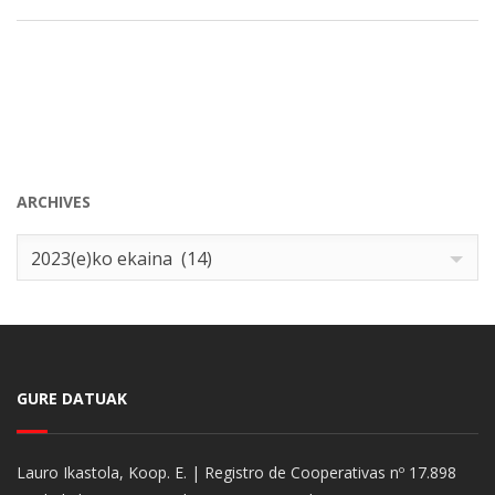
ARCHIVES
Archives
2023(e)ko ekaina (14)
GURE DATUAK
Lauro Ikastola, Koop. E. | Registro de Cooperativas nº 17.898