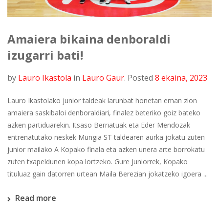
Amaiera bikaina denboraldi
izugarri bati!
by
Lauro Ikastola
in
Lauro Gaur
.
Posted
8 ekaina, 2023
Lauro Ikastolako junior taldeak larunbat honetan eman zion
amaiera saskibaloi denboraldiari, finalez beteriko goiz bateko
azken partiduarekin. Itsaso Berriatuak eta Eder Mendozak
entrenatutako neskek Mungia ST taldearen aurka jokatu zuten
junior mailako A Kopako finala eta azken unera arte borrokatu
zuten txapeldunen kopa lortzeko. Gure Juniorrek, Kopako
tituluaz gain datorren urtean Maila Berezian jokatzeko igoera ...
Read more