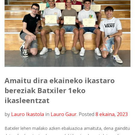
Amaitu dira ekaineko ikastaro
bereziak Batxiler 1eko
ikasleentzat
by
Lauro Ikastola
in
Lauro Gaur
.
Posted
8 ekaina, 2023
Batxiler lehen mailako azken ebaluazioa amaituta, dena gainditu