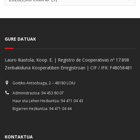
GURE DATUAK
Lauro Ikastola, Koop. E. | Registro de Cooperativas nº 17.898
Zenbakiduna Kooperatiben Erregistroan | CIF / IFK: F48058481
Goitiko-Antsobiaga, 2 – 48180 LOIU
Administrazioa: 94 453 80 07
Haur eta Lehen Hezkuntza: 94 471 04 43
Bigarren Hezkuntza: 94 471 04 44
KONTAKTUA