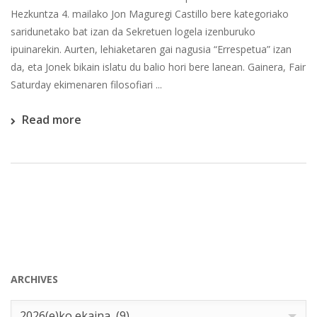
Hezkuntza 4. mailako Jon Maguregi Castillo bere kategoriako
saridunetako bat izan da Sekretuen logela izenburuko
ipuinarekin. Aurten, lehiaketaren gai nagusia “Errespetua” izan
da, eta Jonek bikain islatu du balio hori bere lanean. Gainera, Fair
Saturday ekimenaren filosofiari ...
Read more
ARCHIVES
Archives
2026(e)ko ekaina (9)