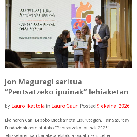
Jon Maguregi saritua
“Pentsatzeko ipuinak” lehiaketan
by
Lauro Ikastola
in
Lauro Gaur
.
Posted
9 ekaina, 2026
Ekainaren 6an, Bilboko Bidebarrieta Liburutegian, Fair Saturday
Fundazioak antolatutako “Pentsatzeko Ipuinak 2026”
lehiaketaren sari banaketa ekitaldia ospatu zen. Lehen