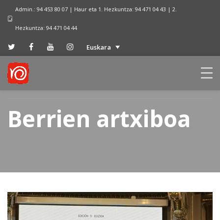
Admin.: 94 453 80 07 | Haur eta 1. Hezkuntza: 94 471 04 43 | 2.
Hezkuntza: 94 471 04 44
Euskara
Berrien artxiboa