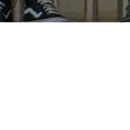
Jon Maguregi saritua
“Pentsatzeko ipuinak”
lehiaketan
by
Lauro Ikastola
in
Lauro Gaur
.
Posted
9 ekaina, 2026
Ekainaren 6an, Bilboko Bidebarrieta Liburutegian,
Fair
Saturday
Fundazioak antolatutako “
Pentsatzeko
Ipuinak 2026
” lehiaketaren sari banaketa ekitaldia
ospatu zen. Lehen Hezkuntza 4. mailako Jon Maguregi
Castillo bere kategoriako saridunetako bat izan da