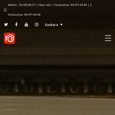
Admin.: 94 453 80 07 | Haur eta 1. Hezkuntza: 94 471 04 43 | 2.
Hezkuntza: 94 471 04 44
Euskara