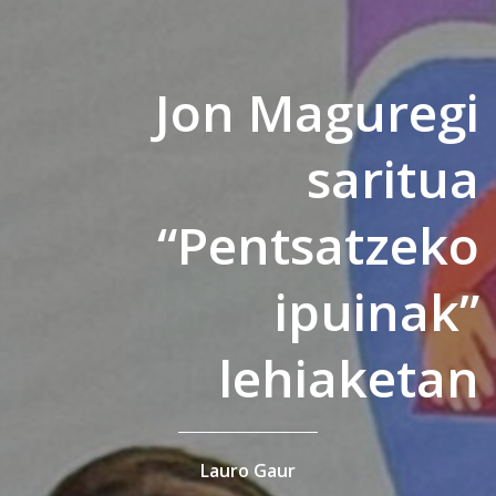
Jon Maguregi
saritua
“Pentsatzeko
ipuinak”
lehiaketan
Lauro Gaur