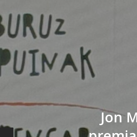
Jon 
premia