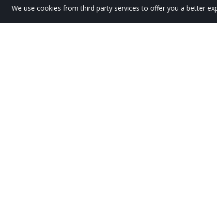
We use cookies from third party services to offer you a better 
Jon Maguregi premi
pensar»
by
Lauro Ikastola
in
Lauro Gaur
.
Post
El 6 de junio se celebró en la Bibliot
«
Cuentos para pensar 2026
» organiz
Educación Primaria ha sido uno de los
logela».
Este año, el tema central del concurso 
su trabajo. Además, siguiendo la filoso