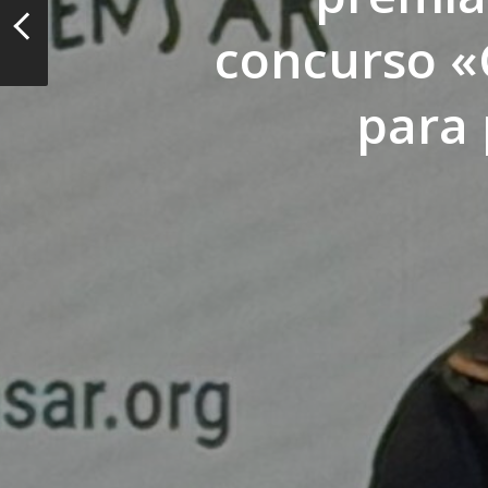
concurso «
para