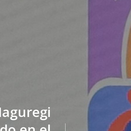
Maguregi
do en el