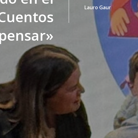
Lauro Gaur
Cuentos
 pensar»