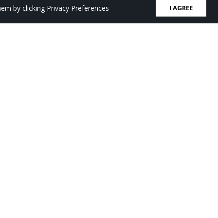
em by clicking Privacy Preferences
I AGREE
para
ARCHIVES
Archives
Elegir el mes
 4º de
en
cción en
ente