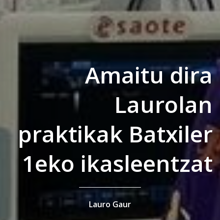
Amaitu dira
Laurolan
praktikak Batxiler
1eko ikasleentzat
Lauro Gaur