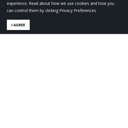
experience. Read about how we use cookies and how you
can control them by clicking Privacy Preferences
I AGREE
Amaitu dira Laurolan
praktikak Batxiler 1eko
ikasleentzat
by
Lauro Ikastola
in
Lauro Gaur
.
Posted
26 ekaina, 2023
Ekaineko azken egunetan burutu dute
Batxiler 1.
mailako ikasleek “LauroLan” programa
, hau da, lan-
merkatu eta lanbide ezberdinetara hurbiltzeko