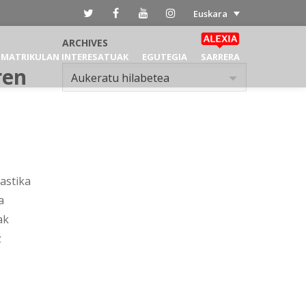
Euskara
ARCHIVES
MATRIKULAN INTERESATUAK
EGUTEGIA
SARRERA
ren
Archives
Aukeratu hilabetea
astika
a
ak
z