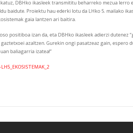
ukatuz, DBHko ikasleek transmititu beharreko mezua lerro 
ldu baidute. Proiektu hau ederki lotu da LHko 5. mailako ika
osistemak gaia lantzen ari baitira.
 oso positiboa izan da, eta DBHko ikasleek adierzi dutenez “
 gaztetxoei azaltzen. Gurekin ongi pasatzeaz gain, espero 
an baliagarria izatea!”