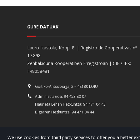
GURE DATUAK
Lauro Ikastola, Koop. E. | Registro de Cooperativas nº
17.898
Zenbakiduna Kooperatiben Erregistroan | CIF / IFK:
F48058481
Goitiko-Antsobiaga, 2 – 48180 LOIU
Administrazioa: 94 453 80 07
Haur eta Lehen Hezkuntza: 94 471 04 43
Bigarren Hezkuntza: 94 471 04 44
We use cookies from third party services to offer you a better 
© Copyright 2022. Lauro Ikastola