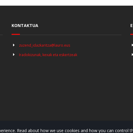
KONTAKTUA
E
zuzend_idazkaritza@lauro.eus
Iradokizunak, kexak eta eskertzeak
experience. Read about how we use cookies and how you can control th