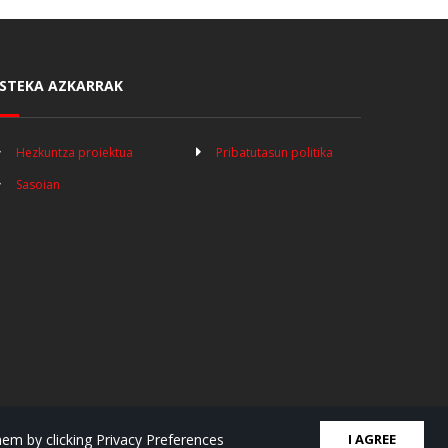
STEKA AZKARRAK
Hezkuntza proiektua
Pribatutasun politika
Sasoian
em by clicking Privacy Preferences
I AGREE
Doble Clic-ek garatutako webgunea