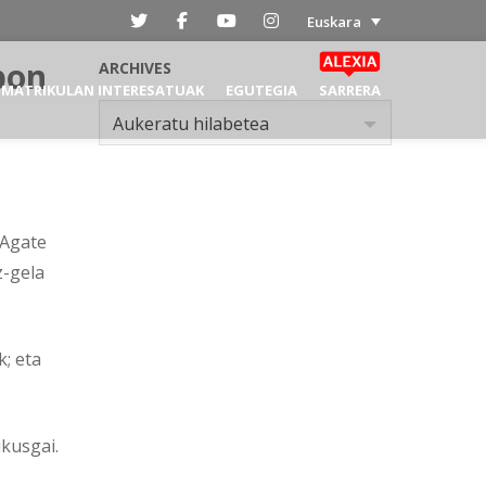
Euskara
bon
ARCHIVES
MATRIKULAN INTERESATUAK
EGUTEGIA
SARRERA
Archives
Aukeratu hilabetea
 Agate
z-gela
k; eta
kusgai.