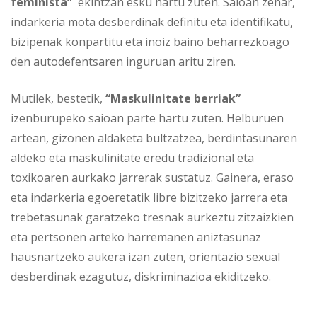
feminista”
ekintzan esku hartu zuten. Saioan zehar,
indarkeria mota desberdinak definitu eta identifikatu,
bizipenak konpartitu eta inoiz baino beharrezkoago
den autodefentsaren inguruan aritu ziren.
Mutilek, bestetik,
“Maskulinitate berriak”
izenburupeko saioan parte hartu zuten. Helburuen
artean, gizonen aldaketa bultzatzea, berdintasunaren
aldeko eta maskulinitate eredu tradizional eta
toxikoaren aurkako jarrerak sustatuz. Gainera, eraso
eta indarkeria egoeretatik libre bizitzeko jarrera eta
trebetasunak garatzeko tresnak aurkeztu zitzaizkien
eta pertsonen arteko harremanen aniztasunaz
hausnartzeko aukera izan zuten, orientazio sexual
desberdinak ezagutuz, diskriminazioa ekiditzeko.