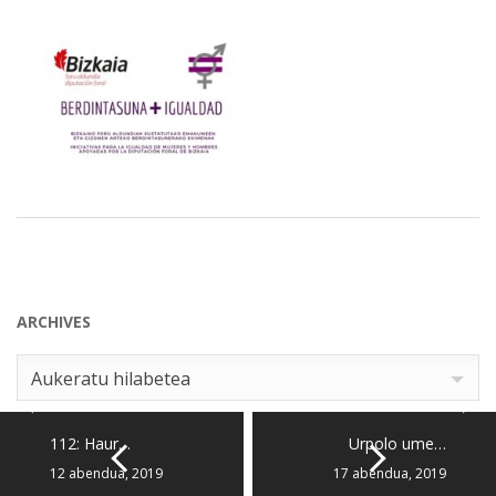
ARCHIVES
Archives
Aukeratu hilabetea
112: Haur…
Urpolo ume…
12 abendua, 2019
17 abendua, 2019