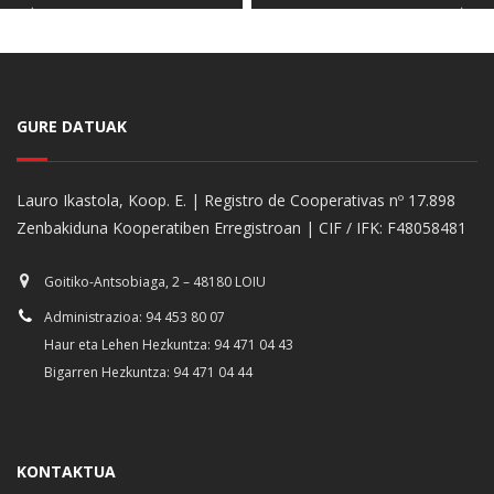
GURE DATUAK
Lauro Ikastola, Koop. E. | Registro de Cooperativas nº 17.898
Zenbakiduna Kooperatiben Erregistroan | CIF / IFK: F48058481
Goitiko-Antsobiaga, 2 – 48180 LOIU
Administrazioa: 94 453 80 07
Haur eta Lehen Hezkuntza: 94 471 04 43
Bigarren Hezkuntza: 94 471 04 44
KONTAKTUA