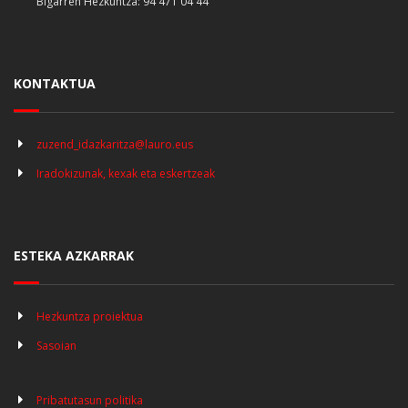
Bigarren Hezkuntza: 94 471 04 44
KONTAKTUA
zuzend_idazkaritza@lauro.eus
Iradokizunak, kexak eta eskertzeak
ESTEKA AZKARRAK
Hezkuntza proiektua
Sasoian
Pribatutasun politika