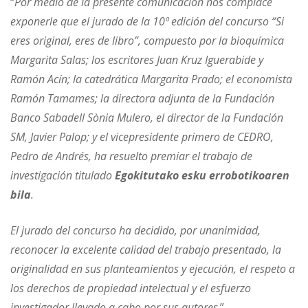
“
Por medio de la presente comunicación nos complace
exponerle que el jurado de la 10ª edición del concurso “Si
eres original, eres de libro”, compuesto por la bioquímica
Margarita Salas; los escritores Juan Kruz Iguerabide y
Ramón Acín; la catedrática Margarita Prado; el economista
Ramón Tamames; la directora adjunta de la Fundación
Banco Sabadell Sònia Mulero, el director de la Fundación
SM, Javier Palop; y el vicepresidente primero de CEDRO,
Pedro de Andrés, ha resuelto premiar el trabajo de
investigación titulado
Egokitutako esku errobotikoaren
bila
.
El jurado del concurso ha decidido, por unanimidad,
reconocer la excelente calidad del trabajo presentado, la
originalidad en sus planteamientos y ejecución, el respeto a
los derechos de propiedad intelectual y el esfuerzo
investigador llevado a cabo por sus autores
.”