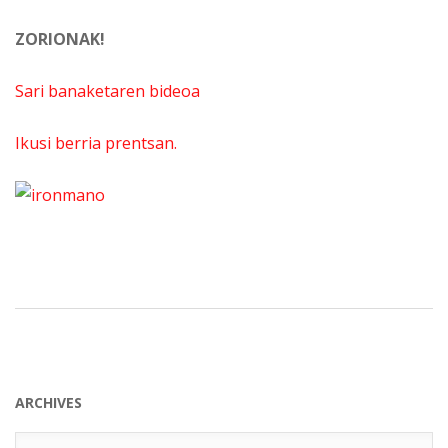
ZORIONAK!
Sari banaketaren bideoa
Ikusi berria prentsan.
ARCHIVES
Archives