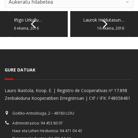
Aukeratu hilabetea
Iñigo Urkullu…
Laurok Heldutasun…
6 ekaina, 2016
16 ekaina, 2016
GURE DATUAK
Lauro Ikastola, Koop. E. | Registro de Cooperativas nº 17.898
Zenbakiduna Kooperatiben Erregistroan | CIF / IFK: F48058481
Goitiko-Antsobiaga, 2 – 48180 LOIU
Administrazioa: 94 453 80 07
Haur eta Lehen Hezkuntza: 94 471 04 43