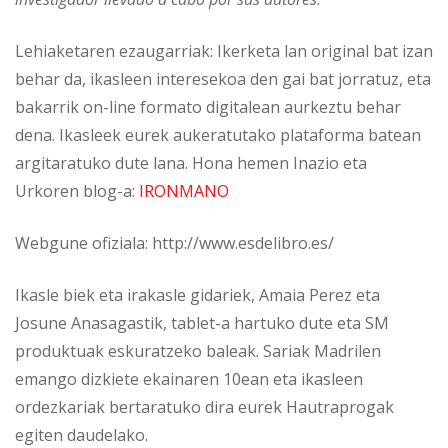
Lehiaketaren ezaugarriak: Ikerketa lan original bat izan
behar da, ikasleen interesekoa den gai bat jorratuz, eta
bakarrik on-line formato digitalean aurkeztu behar
dena. Ikasleek eurek aukeratutako plataforma batean
argitaratuko dute lana. Hona hemen Inazio eta
Urkoren blog-a:
IRONMANO
Webgune ofiziala: http://www.esdelibro.es/
Ikasle biek eta irakasle gidariek, Amaia Perez eta
Josune Anasagastik, tablet-a hartuko dute eta SM
produktuak eskuratzeko baleak. Sariak Madrilen
emango dizkiete ekainaren 10ean eta ikasleen
ordezkariak bertaratuko dira eurek Hautraprogak
egiten daudelako.