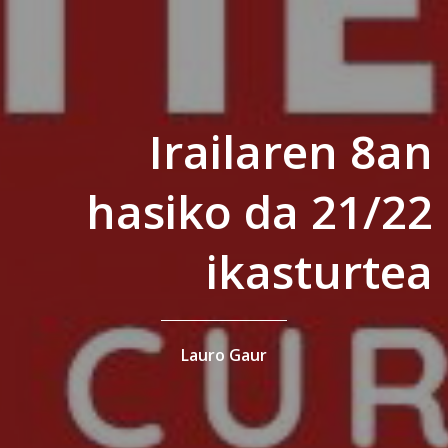
Irailaren 8an
hasiko da 21/22
ikasturtea
Lauro Gaur