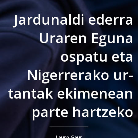
Jardunaldi ederra
Uraren Eguna
ospatu eta
Nigerrerako ur-
tantak ekimenean
parte hartzeko
Lauro Gaur