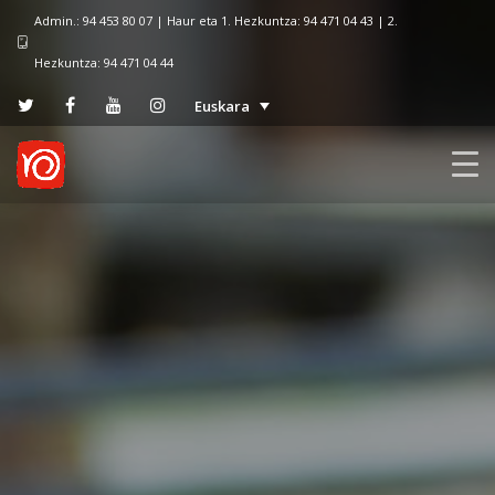
Admin.: 94 453 80 07 | Haur eta 1. Hezkuntza: 94 471 04 43 | 2.
Hezkuntza: 94 471 04 44
Euskara