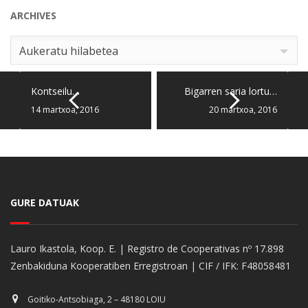
ARCHIVES
Archives
Aukeratu hilabetea
Kontseilu…
Bigarren saria lortu…
14 martxoa, 2016
20 martxoa, 2016
GURE DATUAK
Lauro Ikastola, Koop. E. | Registro de Cooperativas nº 17.898
Zenbakiduna Kooperatiben Erregistroan | CIF / IFK: F48058481
Goitiko-Antsobiaga, 2 – 48180 LOIU