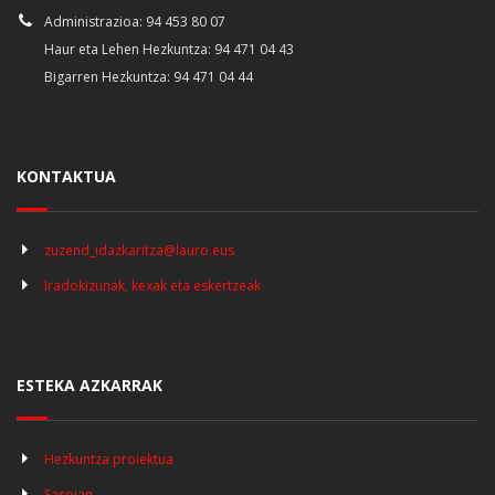
Administrazioa: 94 453 80 07
Haur eta Lehen Hezkuntza: 94 471 04 43
Bigarren Hezkuntza: 94 471 04 44
KONTAKTUA
zuzend_idazkaritza@lauro.eus
Iradokizunak, kexak eta eskertzeak
ESTEKA AZKARRAK
Hezkuntza proiektua
Sasoian