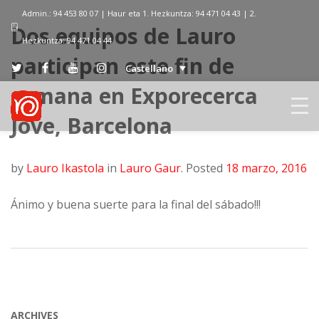
Admin.: 94 453 80 07 | Haur eta 1. Hezkuntza: 94 471 04 43 | 2.
Dos equipos de Lauro
Hezkuntza: 94 471 04 44
participan este fin de
Castellano
semana en Exporecerca
Jove, Barcelona
by
Lauro Ikastola
in
Lauro Gaur
.
Posted
18 marzo, 2016
Ánimo y buena suerte para la final del sábado!!!
ARCHIVES