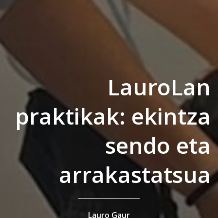
LauroLan
praktikak: ekintza
sendo eta
arrakastatsua
Lauro Gaur