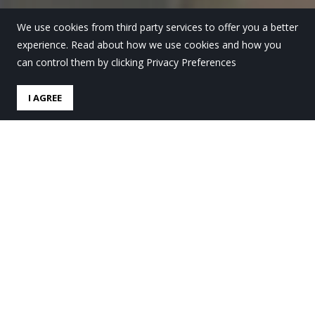
We use cookies from third party services to offer you a better
experience. Read about how we use cookies and how you
can control them by clicking Privacy Preferences
I AGREE
LauroLan praktikak: ekintza
sendo eta arrakastatsua
by
Lauro Ikastola
in
Lauro Gaur
.
Posted
20 ekaina, 2025
Ekaineko azken egunetan burutu dute
Batxiler 1.
mailako ikasleek “LauroLan” programa
, hau da, lan-
merkatu eta lanbide ezberdinetara hurbiltzeko