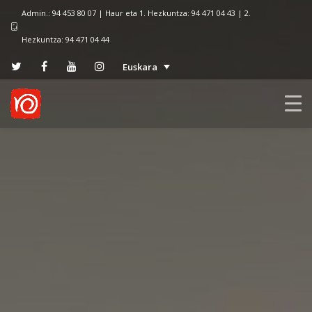
Admin.: 94 453 80 07 | Haur eta 1. Hezkuntza: 94 471 04 43 | 2.
Hezkuntza: 94 471 04 44
Euskara