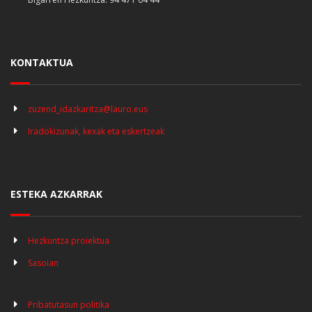
KONTAKTUA
zuzend_idazkaritza@lauro.eus
Iradokizunak, kexak eta eskertzeak
ESTEKA AZKARRAK
Hezkuntza proiektua
Sasoian
Pribatutasun politika