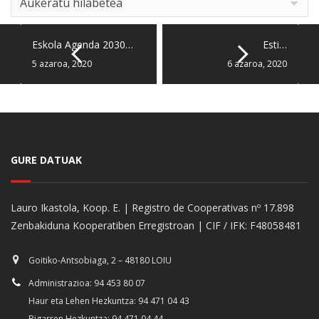
Aukeratu hilabetea
Eskola Agenda 2030…
Esti…
5 azaroa, 2020
6 azaroa, 2020
GURE DATUAK
Lauro Ikastola, Koop. E. | Registro de Cooperativas nº 17.898
Zenbakiduna Kooperatiben Erregistroan | CIF / IFK: F48058481
Goitiko-Antsobiaga, 2 – 48180 LOIU
Administrazioa: 94 453 80 07
Haur eta Lehen Hezkuntza: 94 471 04 43
Bigarren Hezkuntza: 94 471 04 44