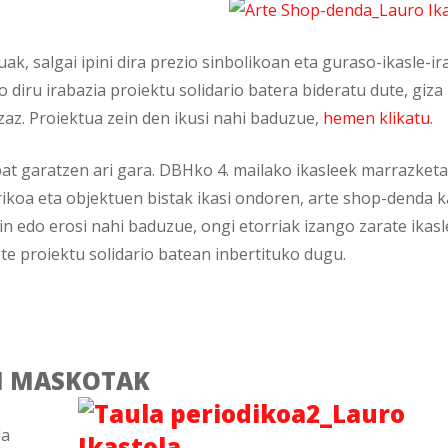
k, salgai ipini dira prezio sinbolikoan eta guraso-ikasle-i
o diru irabazia proiektu solidario batera bideratu dute, giza
z. Proiektua zein den ikusi nahi baduzue,
hemen klikatu
.
t garatzen ari gara. DBHko 4. mailako ikasleek marrazketa
trikoa eta objektuen bistak ikasi ondoren, arte shop-denda 
in edo erosi nahi baduzue, ongi etorriak izango zarate ikas
te proiektu solidario batean inbertituko dugu.
N MASKOTAK
la