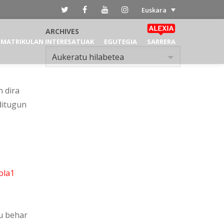
Euskara
ARCHIVES
MATRIKULAN INTERESATUAK
EGUTEGIA
SARRERA
Archives
Aukeratu hilabetea
n dira
ditugun
tu behar