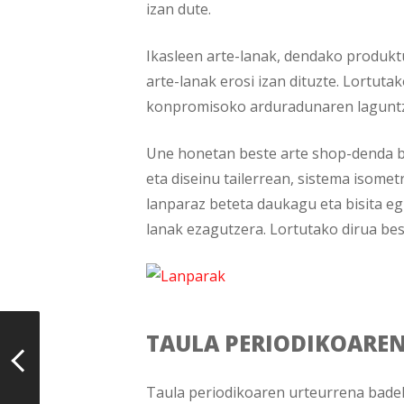
izan dute.
Ikasleen arte-lanak, dendako produktua
arte-lanak erosi izan dituzte. Lortutak
konpromisoko arduradunaren laguntza
Une honetan beste arte shop-denda ba
eta diseinu tailerrean, sistema isome
lanparaz beteta daukagu eta bisita eg
lanak ezagutzera. Lortutako dirua bes
TAULA PERIODIKOARE
Taula periodikoaren urteurrena bade