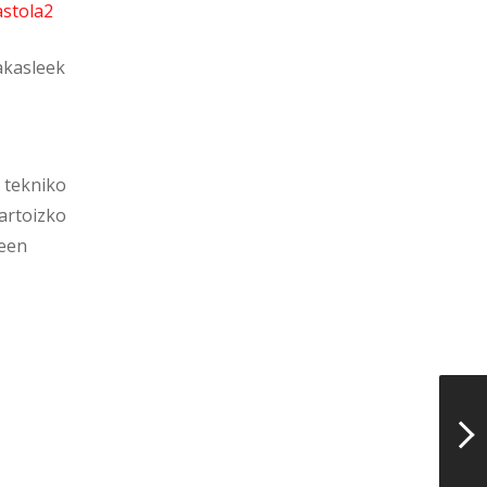
rakasleek
 tekniko
kartoizko
leen