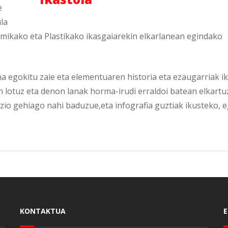
e
la
imikako eta Plastikako ikasgaiarekin elkarlanean egindako
a egokitu zaie eta elementuaren historia eta ezaugarriak ik
n lotuz eta denon lanak horma-irudi erraldoi batean elkartu
o gehiago nahi baduzue,eta infografia guztiak ikusteko, eg
KONTAKTUA
E