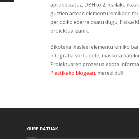
aprobetxatuz, DBHko 2. mailako ikasl
guztien artean elementu kimikoen tau
periodiko ederra osatu dugu, Fisika/K
proiektua izanik.
Bikoteka ikasleei elementu kimiko ban
infografía sortu dute, maskota bateki
Proiektuaren prozesua edota informazi
Plastikako blogean,
merezi du!!!
GURE DATUAK