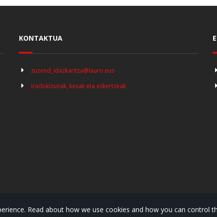
KONTAKTUA
E
zuzend_idazkaritza@lauro.eus
Iradokizunak, kexak eta eskertzeak
experience. Read about how we use cookies and how you can control th