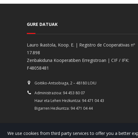
GURE DATUAK
Lauro Ikastola, Koop. E. | Registro de Cooperativas nº
17.898
Zenbakiduna Kooperatiben Erregistroan | CIF / IFK:
F48058481
Goitiko-Antsobiaga, 2 – 48180 LOIU
Administrazioa: 94 453 80 07
Haur eta Lehen Hezkuntza: 94 471 04 43
Bigarren Hezkuntza: 94 471 04 44
We use cookies from third party services to offer you a better 
© Copyright 2022. Lauro Ikastola