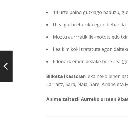
14 urte baino gutxiago baduzu, gut
Ulea garbi eta ziku egon behar da.
Moztu aurrretik ile-motots edo txir
Ilea kimikoki tratatuta egon daitek
Edonork emon dezake bere ilea (
Bilketa Ikastolan
: ekaineko lehen as
Larraitz, Sara, Naia, Sare, Ariane eta
Anima zaitez!! Aurreko urtean 9 ba