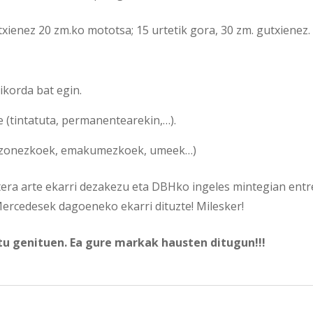
xienez 20 zm.ko mototsa; 15 urtetik gora, 30 zm. gutxienez.
ikorda bat egin.
e (tintatuta, permanentearekin,…).
gizonezkoek, emakumezkoek, umeek…)
tera arte ekarri dezakezu eta DBHko ingeles mintegian entr
 Mercedesek dagoeneko ekarri dituzte! Milesker!
tu genituen. Ea gure markak hausten ditugun!!!