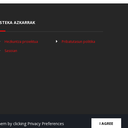
STEKA AZKARRAK
Hezkuntza proiektua
Pribatutasun politika
Sasoian
em by clicking Privacy Preferences
I AGREE
Doble Clic-ek garatutako webgunea