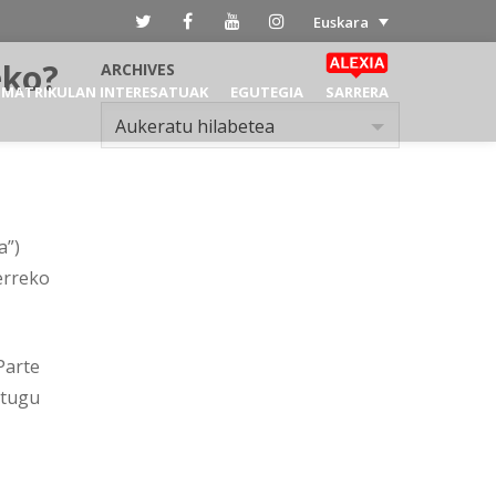
Euskara
eko?
ARCHIVES
MATRIKULAN INTERESATUAK
EGUTEGIA
SARRERA
Archives
Aukeratu hilabetea
a”)
erreko
Parte
itugu