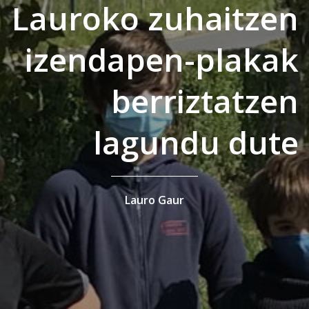
Lauroko zuhaitzen
izendapen-plakak
berriztatzen
lagundu dute
Lauro Gaur