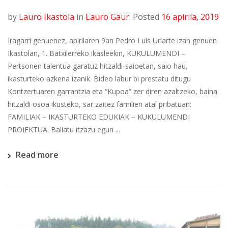
by
Lauro Ikastola
in
Lauro Gaur
.
Posted
16 apirila, 2019
Iragarri genuenez, apirilaren 9an Pedro Luis Uriarte izan genuen
Ikastolan, 1. Batxilerreko ikasleekin, KUKULUMENDI –
Pertsonen talentua garatuz hitzaldi-saioetan, saio hau,
ikasturteko azkena izanik. Bideo labur bi prestatu ditugu
Kontzertuaren garrantzia eta “Kupoa” zer diren azaltzeko, baina
hitzaldi osoa ikusteko, sar zaitez familien atal pribatuan:
FAMILIAK – IKASTURTEKO EDUKIAK – KUKULUMENDI
PROIEKTUA. Baliatu itzazu egun ...
Read more