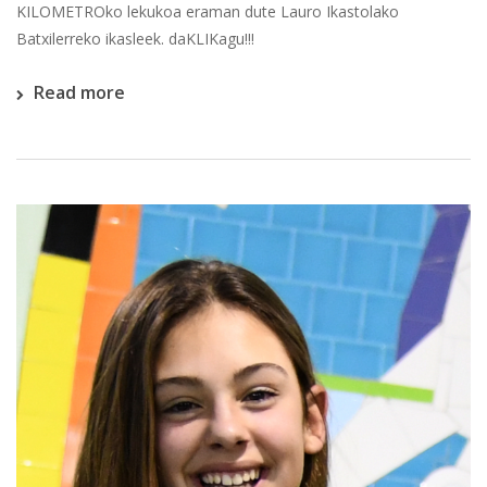
KILOMETROko lekukoa eraman dute Lauro Ikastolako
Batxilerreko ikasleek. daKLIKagu!!!
Read more