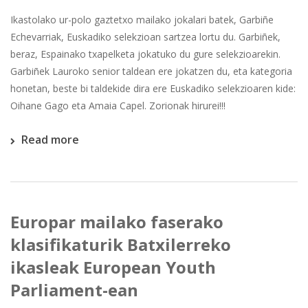
Ikastolako ur-polo gaztetxo mailako jokalari batek, Garbiñe
Echevarriak, Euskadiko selekzioan sartzea lortu du. Garbiñek,
beraz, Espainako txapelketa jokatuko du gure selekzioarekin.
Garbiñek Lauroko senior taldean ere jokatzen du, eta kategoria
honetan, beste bi taldekide dira ere Euskadiko selekzioaren kide:
Oihane Gago eta Amaia Capel. Zorionak hirurei!!!
Read more
Europar mailako faserako
klasifikaturik Batxilerreko
ikasleak European Youth
Parliament-ean