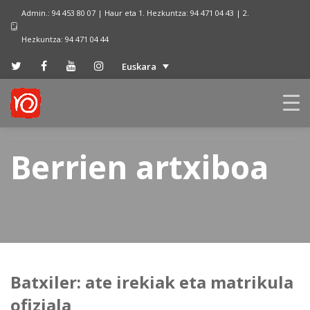
Admin.: 94 453 80 07 | Haur eta 1. Hezkuntza: 94 471 04 43 | 2.
Hezkuntza: 94 471 04 44
Euskara
Berrien artxiboa
Batxiler: ate irekiak eta matrikula
ofiziala