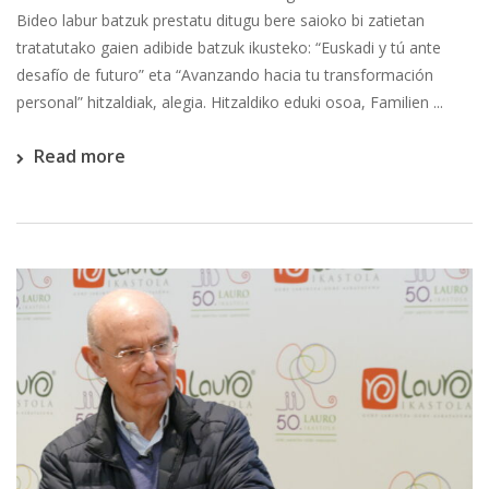
Bideo labur batzuk prestatu ditugu bere saioko bi zatietan
tratatutako gaien adibide batzuk ikusteko: “Euskadi y tú ante
desafío de futuro” eta “Avanzando hacia tu transformación
personal” hitzaldiak, alegia. Hitzaldiko eduki osoa, Familien ...
Read more