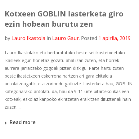
Kotxeen GOBLIN lasterketa giro
ezin hobean burutu zen
by
Lauro Ikastola
in
Lauro Gaur
.
Posted
1 apirila, 2019
Lauro Ikastolako eta bertaratutako beste sei ikastetxeetako
ikasleek egun honetaz gozatu ahal izan zuten, eta horrek
aurrera jarraitzeko gogoak pizten dizkigu. Parte hartu zuten
beste ikastetxeen eskerrona hartzen ari gara ekitaldia
antolatzeagatik, eta zoriondu gaituzte. Lasterketa hau, GOBLIN
kategoriarako antolatu da, hau da 9-11 urte bitarteko ikasleen
kotxeak, eskolaz kanpoko ekintzetan eraikitzen dituztenak hain
zuzen. ...
Read more