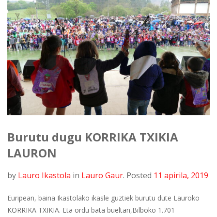
Burutu dugu KORRIKA TXIKIA
LAURON
by
Lauro Ikastola
in
Lauro Gaur
.
Posted
11 apirila, 2019
Euripean, baina Ikastolako ikasle guztiek burutu dute Lauroko
KORRIKA TXIKIA. Eta ordu bata bueltan,Bilboko 1.701