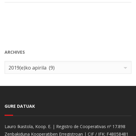
ARCHIVES
Archives
2019(e)ko apirila (9)
GURE DATUAK
Lauro Ikastola, Koop. E. | Registro de Cooperativas nº 17.898
Zenbakiduna Kooperatiben Erregistroan | CIF / IFK: F48058481