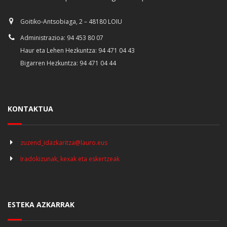
Goitiko-Antsobiaga, 2 – 48180 LOIU
Administrazioa: 94 453 80 07
Haur eta Lehen Hezkuntza: 94 471 04 43
Bigarren Hezkuntza: 94 471 04 44
KONTAKTUA
zuzend_idazkaritza@lauro.eus
Iradokizunak, kexak eta eskertzeak
ESTEKA AZKARRAK