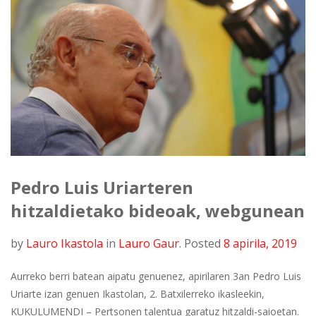
Pedro Luis Uriarteren
hitzaldietako bideoak, webgunean
by
Lauro Ikastola
in
Lauro Gaur
.
Posted
8 apirila, 2019
Aurreko berri batean aipatu genuenez, apirilaren 3an Pedro Luis
Uriarte izan genuen Ikastolan, 2. Batxilerreko ikasleekin,
KUKULUMENDI – Pertsonen talentua garatuz hitzaldi-saioetan.