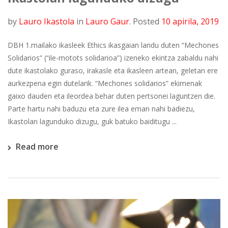
by
Lauro Ikastola
in
Lauro Gaur
.
Posted
10 apirila, 2019
DBH 1.mailako ikasleek Ethics ikasgaian landu duten “Mechones
Solidarios” (“ile-motots solidarioa”) izeneko ekintza zabaldu nahi
dute ikastolako guraso, irakasle eta ikasleen artean, geletan ere
aurkezpena egin dutelarik. “Mechones solidarios” ekimenak
gaixo dauden eta ileordea behar duten pertsonei laguntzen die.
Parte hartu nahi baduzu eta zure ilea eman nahi badiezu,
Ikastolan lagunduko dizugu, guk batuko baiditugu ...
Read more