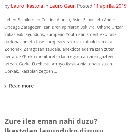
by
Lauro Ikastola
in
Lauro Gaur
.
Posted
11 apirila, 2019
Lehen Batxilerreko Cristina Alonso, Asier Esandi eta Ander
Urteaga Zaragozan izan ziren apirilaren 3tik 7ra, Oihane Urizar
irakasleak lagundurik, European Youth Parliament-eko fase
nazionalean eta fase europearrerako sailkatuak izan dira.
Zorionak! Zaragozan zeudela, anekdota ederra izan zuten:
bertan, EYP-eko monitoretza lana egiten ari ziren gazteen
artean, Gorka Etxebeste Arroyo ikasle-ohia topatu zuten.
Gorkak, Ikastolan zegoen ...
Read more
Zure ilea eman nahi duzu?
Ikastolan lagunduko dizugu