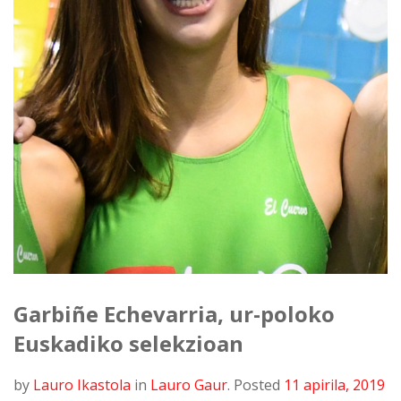
Garbiñe Echevarria, ur-poloko
Euskadiko selekzioan
by
Lauro Ikastola
in
Lauro Gaur
.
Posted
11 apirila, 2019