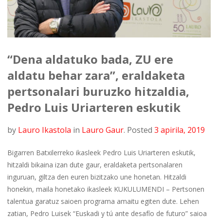
“Dena aldatuko bada, ZU ere
aldatu behar zara”, eraldaketa
pertsonalari buruzko hitzaldia,
Pedro Luis Uriarteren eskutik
by
Lauro Ikastola
in
Lauro Gaur
.
Posted
3 apirila, 2019
Bigarren Batxilerreko ikasleek Pedro Luis Uriarteren eskutik,
hitzaldi bikaina izan dute gaur, eraldaketa pertsonalaren
inguruan, giltza den euren bizitzako une honetan. Hitzaldi
honekin, maila honetako ikasleek KUKULUMENDI – Pertsonen
talentua garatuz saioen programa amaitu egiten dute. Lehen
zatian, Pedro Luisek “Euskadi y tú ante desafío de futuro” saioa