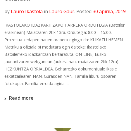
by
Lauro Ikastola
in
Lauro Gaur
.
Posted
30 apirila, 2019
IKASTOLAKO IDAZKARITZAKO HARRERA ORDUTEGIA (Batxiler
eraikinean) Maiatzaren 2tik 13ra. Ordutegia: 8:00 – 15:00.
Prozesua xedapen hauen arabera egingo da: KLIKATU HEMEN
Matrikula ofiziala bi modutara egin daiteke: Ikastolako
Batxilerreko idazkaritzan bertaratuta. ON-LINE, Eusko
Jaurlaritzaren webgunean (aukera hau, maiatzaren 2tik 12ra).
HEZKUNTZA ORRIALDEA. Beharrezko dokumentuak: Ikasle
eskatzailearen NAN. Gurasoen NAN. Familia liburu osoaren
fotokopia. Familia-errolda agiria. ...
Read more