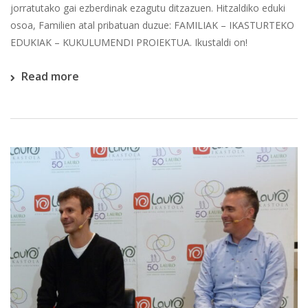
jorratutako gai ezberdinak ezagutu ditzazuen. Hitzaldiko eduki
osoa, Familien atal pribatuan duzue: FAMILIAK – IKASTURTEKO
EDUKIAK – KUKULUMENDI PROIEKTUA. Ikustaldi on!
Read more