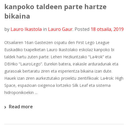
kanpoko taldeen parte hartze
bikaina
by
Lauro Ikastola
in
Lauro Gaur
.
Posted
18 otsaila, 2019
Otsailaren 16an Gasteizen ospatu den First Lego League
Euskadiko txapelketan Lauro Ikastolako eskolaz kanpoko bi
taldek hartu zuten parte: Lehen Hezkuntzako “La4rok” eta
DBHko “LauroLego”. Eurekin batera, irakasle arduradunak eta
gurasoak bertaratu ziren eta esperientza bikaina izan dute.
Hauek izan ziren aurkeztutako proiektu zientifikoak: La4rok: High
Space, espazioan oxigenoa lortzeko Silk Leaf eta sistema
hidroponikoekin ...
Read more