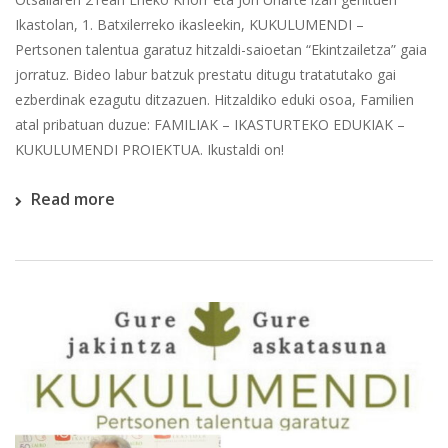
Ikastolan, 1. Batxilerreko ikasleekin, KUKULUMENDI –
Pertsonen talentua garatuz hitzaldi-saioetan “Ekintzailetza” gaia
jorratuz. Bideo labur batzuk prestatu ditugu tratatutako gai
ezberdinak ezagutu ditzazuen. Hitzaldiko eduki osoa, Familien
atal pribatuan duzue: FAMILIAK – IKASTURTEKO EDUKIAK –
KUKULUMENDI PROIEKTUA. Ikustaldi on!
Read more