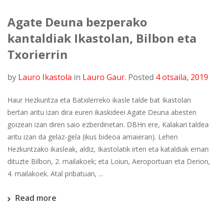
Agate Deuna bezperako
kantaldiak Ikastolan, Bilbon eta
Txorierrin
by
Lauro Ikastola
in
Lauro Gaur
.
Posted
4 otsaila, 2019
Haur Hezkuntza eta Batxilerreko ikasle talde bat Ikastolan
bertan aritu izan dira euren ikaskideei Agate Deuna abesten
goizean izan diren saio ezberdinetan. DBHn ere, Kalakari taldea
aritu izan da gelaz-gela (ikus bideoa amaieran). Lehen
Hezkuntzako ikasleak, aldiz, Ikastolatik irten eta kataldiak eman
dituzte Bilbon, 2. mailakoek; eta Loiun, Aeroportuan eta Derion,
4. mailakoek. Atal pribatuan, ...
Read more