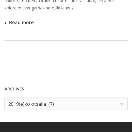
bakoitzaren bizitza irudien bitartez adierazi dute, lerro eta
koloreen ezaugarriak bereziki landuz. ...
Read more
ARCHIVES
Archives
2019(e)ko otsaila (7)