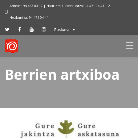
Admin.: 94 453 80 07 | Haur eta 1. Hezkuntza: 94 471 04 43 | 2.
Hezkuntza: 94 471 04 44
Euskara
Berrien artxiboa