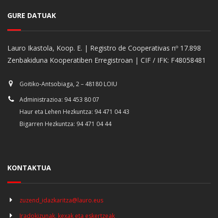
GURE DATUAK
Lauro Ikastola, Koop. E. | Registro de Cooperativas nº 17.898
Zenbakiduna Kooperatiben Erregistroan | CIF / IFK: F48058481
Goitiko-Antsobiaga, 2 – 48180 LOIU
Administrazioa: 94 453 80 07
Haur eta Lehen Hezkuntza: 94 471 04 43
Bigarren Hezkuntza: 94 471 04 44
KONTAKTUA
zuzend_idazkaritza@lauro.eus
Iradokizunak, kexak eta eskertzeak