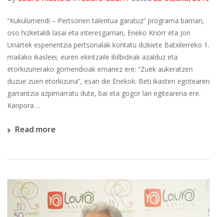
“Kukulumendi – Pertsonen talentua garatuz” programa barrian,
oso hizketaldi lasai eta interesgarrian, Eneko Knörr eta Jon
Uriartek esperientzia pertsonalak kontatu dizkiete Batxilerreko 1.
mailako ikasleei, euren ekintzaile ibilbideak azalduz eta
etorkizunerako gomendioak emanez ere: “Zuek aukeratzen
duzue zuen etorkizuna”, esan die Enekok. Beti ikasten egotearen
garrantzia azpimarratu dute, bai eta gogor lan egitearena ere.
Kanpora ...
Read more