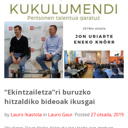
“Ekintzailetza”ri buruzko
hitzaldiko bideoak ikusgai
by
Lauro Ikastola
in
Lauro Gaur
.
Posted
27 otsaila, 2019
Otsailaren 21ean Eneko Knörr eta Jon Uriarte izan genituen