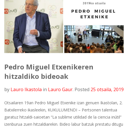
Pedro Miguel Etxenikeren
hitzaldiko bideoak
by
Lauro Ikastola
in
Lauro Gaur
.
Posted
25 otsaila, 2019
Otsailaren 19an Pedro Miguel Etxenike izan genuen Ikastolan, 2.
Batxilerreko ikasleekin, KUKULUMENDI – Pertsonen talentua
garatuz hitzaldi-saioetan “La sublime utilidad de la ciencia inútil”
izenburua zuen hitzaldiarekin. Bideo labur batzuk prestatu ditugu