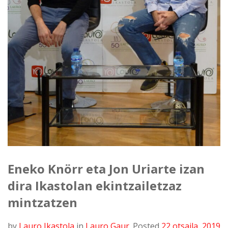
Eneko Knörr eta Jon Uriarte izan
dira Ikastolan ekintzailetzaz
mintzatzen
by
Lauro Ikastola
in
Lauro Gaur
.
Posted
22 otsaila, 2019