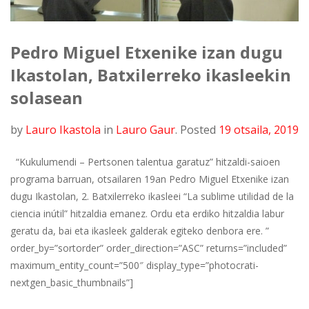
Pedro Miguel Etxenike izan dugu
Ikastolan, Batxilerreko ikasleekin
solasean
by
Lauro Ikastola
in
Lauro Gaur
.
Posted
19 otsaila, 2019
“Kukulumendi – Pertsonen talentua garatuz” hitzaldi-saioen
programa barruan, otsailaren 19an Pedro Miguel Etxenike izan
dugu Ikastolan, 2. Batxilerreko ikasleei “La sublime utilidad de la
ciencia inútil” hitzaldia emanez. Ordu eta erdiko hitzaldia labur
geratu da, bai eta ikasleek galderak egiteko denbora ere. ”
order_by=”sortorder” order_direction=”ASC” returns=”included”
maximum_entity_count=”500″ display_type=”photocrati-
nextgen_basic_thumbnails”]