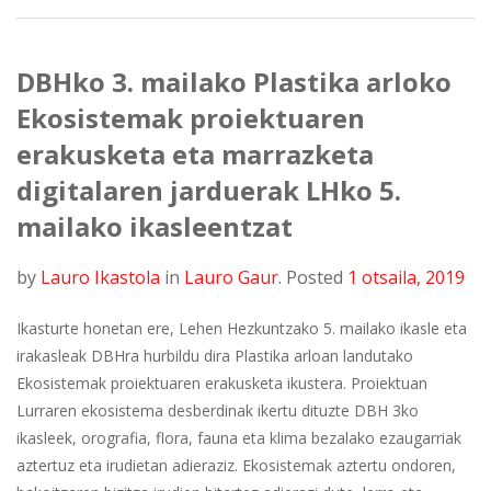
DBHko 3. mailako Plastika arloko
Ekosistemak proiektuaren
erakusketa eta marrazketa
digitalaren jarduerak LHko 5.
mailako ikasleentzat
by
Lauro Ikastola
in
Lauro Gaur
.
Posted
1 otsaila, 2019
Ikasturte honetan ere, Lehen Hezkuntzako 5. mailako ikasle eta
irakasleak DBHra hurbildu dira Plastika arloan landutako
Ekosistemak proiektuaren erakusketa ikustera. Proiektuan
Lurraren ekosistema desberdinak ikertu dituzte DBH 3ko
ikasleek, orografia, flora, fauna eta klima bezalako ezaugarriak
aztertuz eta irudietan adieraziz. Ekosistemak aztertu ondoren,