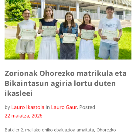
Zorionak Ohorezko matrikula eta
Bikaintasun agiria lortu duten
ikasleei
by
Lauro Ikastola
in
Lauro Gaur
.
Posted
22 maiatza, 2026
Batxiler 2. mailako ohiko ebaluazioa amaituta, Ohorezko