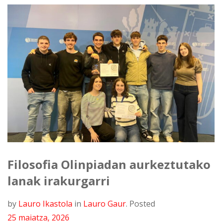
Filosofia Olinpiadan aurkeztutako
lanak irakurgarri
by
Lauro Ikastola
in
Lauro Gaur
.
Posted
25 maiatza, 2026