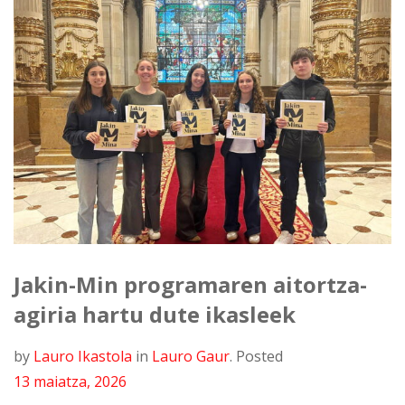
Jakin-Min programaren aitortza-
agiria hartu dute ikasleek
by
Lauro Ikastola
in
Lauro Gaur
.
Posted
13 maiatza, 2026