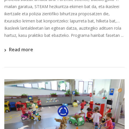
mailan garatua, STEAM hezkuntza-ekimen bat da, eta ikasleei
ikertzaile eta polizia zientifiko bihurtzea proposatzen die,
itxurazko krimen bat konpontzeko: lapurreta bat, hilketa bat,…
Ikasleek lantaldeetan lan egitean datza, auzitegiko adituen rola
hartuz, kasu praktiko bat ebazteko. Programa hainbat fasetan ...
Read more