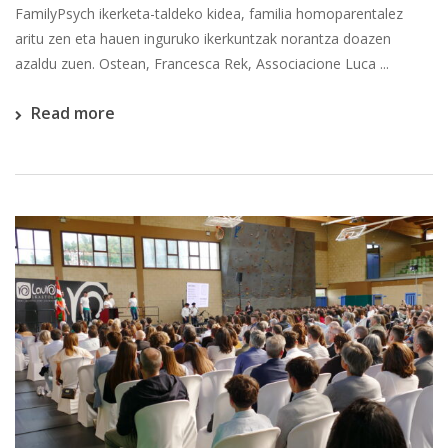
FamilyPsych ikerketa-taldeko kidea, familia homoparentalez
aritu zen eta hauen inguruko ikerkuntzak norantza doazen
azaldu zuen. Ostean, Francesca Rek, Associacione Luca ...
Read more