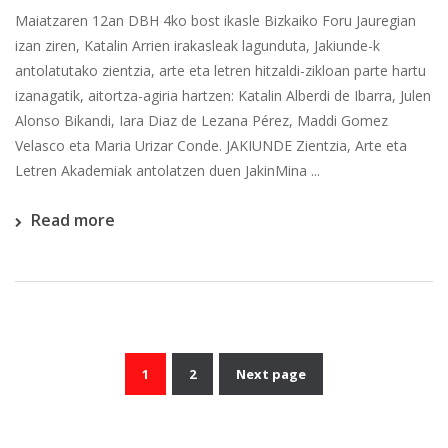
Maiatzaren 12an DBH 4ko bost ikasle Bizkaiko Foru Jauregian
izan ziren, Katalin Arrien irakasleak lagunduta, Jakiunde-k
antolatutako zientzia, arte eta letren hitzaldi-zikloan parte hartu
izanagatik, aitortza-agiria hartzen: Katalin Alberdi de Ibarra, Julen
Alonso Bikandi, Iara Diaz de Lezana Pérez, Maddi Gomez
Velasco eta Maria Urizar Conde. JAKIUNDE Zientzia, Arte eta
Letren Akademiak antolatzen duen JakinMina ...
Read more
1
2
Next page
Posts
pagination