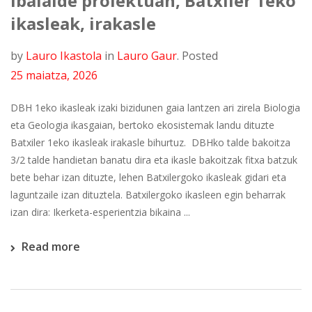
Ibaialde proiektuan, Batxiler 1eko
ikasleak, irakasle
by
Lauro Ikastola
in
Lauro Gaur
.
Posted
25 maiatza, 2026
DBH 1eko ikasleak izaki bizidunen gaia lantzen ari zirela Biologia
eta Geologia ikasgaian, bertoko ekosistemak landu dituzte
Batxiler 1eko ikasleak irakasle bihurtuz. DBHko talde bakoitza
3/2 talde handietan banatu dira eta ikasle bakoitzak fitxa batzuk
bete behar izan dituzte, lehen Batxilergoko ikasleak gidari eta
laguntzaile izan dituztela. Batxilergoko ikasleen egin beharrak
izan dira: Ikerketa-esperientzia bikaina ...
Read more