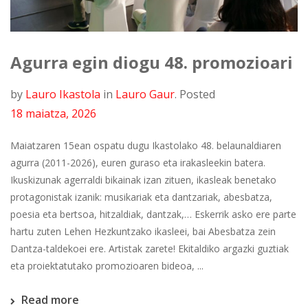
Agurra egin diogu 48. promozioari
by
Lauro Ikastola
in
Lauro Gaur
.
Posted
18 maiatza, 2026
Maiatzaren 15ean ospatu dugu Ikastolako 48. belaunaldiaren
agurra (2011-2026), euren guraso eta irakasleekin batera.
Ikuskizunak agerraldi bikainak izan zituen, ikasleak benetako
protagonistak izanik: musikariak eta dantzariak, abesbatza,
poesia eta bertsoa, hitzaldiak, dantzak,… Eskerrik asko ere parte
hartu zuten Lehen Hezkuntzako ikasleei, bai Abesbatza zein
Dantza-taldekoei ere. Artistak zarete! Ekitaldiko argazki guztiak
eta proiektatutako promozioaren bideoa, ...
Read more