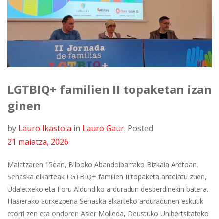
LGTBIQ+ familien II topaketan izan
ginen
by
Lauro Ikastola
in
Lauro Gaur
.
Posted
21 maiatza, 2026
Maiatzaren 15ean, Bilboko Abandoibarrako Bizkaia Aretoan,
Sehaska elkarteak LGTBIQ+ familien II topaketa antolatu zuen,
Udaletxeko eta Foru Aldundiko arduradun desberdinekin batera.
Hasierako aurkezpena Sehaska elkarteko arduradunen eskutik
etorri zen eta ondoren Asier Molleda, Deustuko Unibertsitateko