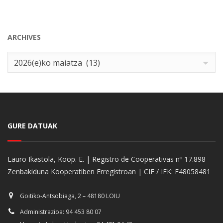
ARCHIVES
Archives
2026(e)ko maiatza (13)
GURE DATUAK
Lauro Ikastola, Koop. E. | Registro de Cooperativas nº 17.898
Zenbakiduna Kooperatiben Erregistroan | CIF / IFK: F48058481
Goitiko-Antsobiaga, 2 – 48180 LOIU
Administrazioa: 94 453 80 07