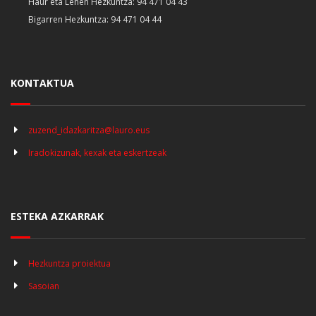
Haur eta Lehen Hezkuntza: 94 471 04 43
Bigarren Hezkuntza: 94 471 04 44
KONTAKTUA
zuzend_idazkaritza@lauro.eus
Iradokizunak, kexak eta eskertzeak
ESTEKA AZKARRAK
Hezkuntza proiektua
Sasoian