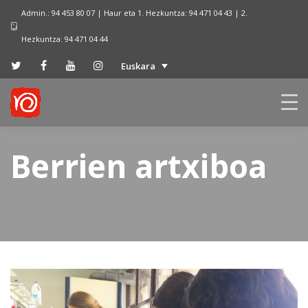
Admin.: 94 453 80 07 | Haur eta 1. Hezkuntza: 94 471 04 43 | 2.
Hezkuntza: 94 471 04 44
Euskara
Berrien artxiboa