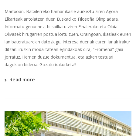
Martxoan, Batxilerreko hamar ikasle aurkeztu ziren Agora
Elkarteak antolatzen duen Euskadiko Filosofia Olinpiadara.
Informatu genuenez, bi sailkatu ziren Finalerako eta Olaia
Olivasek hirugarren postua lortu zuen. Oraingoan, ikasleak euren
lan bateratuarekin datozkigu, interesa duenak euren lanak irakur
ditzan: iruzkin modalitatean egindakoak dira, “Eromena” gaia
jorratuz. Hemen duzue dokumentua, eta azken testuari
dagokion bideoa. Gozatu irakurketa!!
Read more