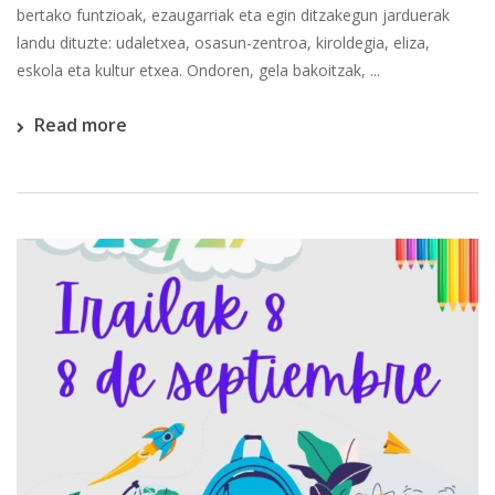
bertako funtzioak, ezaugarriak eta egin ditzakegun jarduerak
landu dituzte: udaletxea, osasun-zentroa, kiroldegia, eliza,
eskola eta kultur etxea. Ondoren, gela bakoitzak, ...
Read more