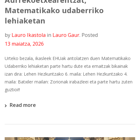
Matematikako udaberriko
lehiaketan
by
Lauro Ikastola
in
Lauro Gaur
.
Posted
13 maiatza, 2026
Urteko bezala, ikasleek EHUak antolatzen duen Matematikako
Udaberriko lehiaketan parte hartu dute eta emaitzak bikainak
izan dira: Lehen Hezkuntzako 6. maila: Lehen Hezkuntzako 4.
maila: Batxiler mailan: Zorionak irabazleei eta parte hartu zuten
guztioi!!
Read more