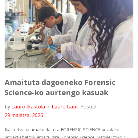
Amaituta dagoeneko Forensic
Science-ko aurtengo kasuak
by
Lauro Ikastola
in
Lauro Gaur
.
Posted
29 maiatza, 2026
Ikasturtea ia amaitu da, eta FORENSIC SCIENCE bezalako
proiektu batzuk amaitu dira. Forensic Science, Batxilergoko 1.