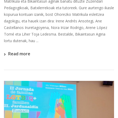
Matrikula eta Bikaintasun agiriak banatu dituzte Zuzendari
Pedagogikoak, Batxilerrekoak eta tutoreek. Gure aurtengo ikasle
kopurua kontuan izanik, bost Ohorezko Matrikula esleitzea
dagokigu, eta hauek izan dira: Irene Andrés Ansotegi, Ane
Castellanos Iruretagoyena, Nora Irizar Rodrigo, Arene López
Tomé eta Liher Toja Ledesma. Bestalde, Bikaintasun Agiria
lortu dutenak, hau ...
Read more