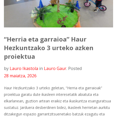
“Herria eta garraioa” Haur
Hezkuntzako 3 urteko azken
proiektua
by
Lauro Ikastola
in
Lauro Gaur
.
Posted
28 maiatza, 2026
Haur Hezkuntzako 3 urteko geletan, “Herria eta garraioak”
proiektua garatu dute ikasleen interesetatik abiatuta eta
elkarlanean, guztion artean eraikiz eta ikaskuntza esanguratsua
sustatuz. Jarduera desberdinen bidez, ikasleek herrietan aurkitu
ditzakegun espazio garrantzitsuenetako batzuk ezagutu eta