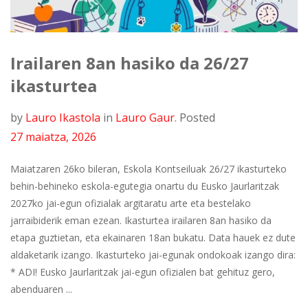
Irailaren 8an hasiko da 26/27
ikasturtea
by
Lauro Ikastola
in
Lauro Gaur
.
Posted
27 maiatza, 2026
Maiatzaren 26ko bileran, Eskola Kontseiluak 26/27 ikasturteko
behin-behineko eskola-egutegia onartu du Eusko Jaurlaritzak
2027ko jai-egun ofizialak argitaratu arte eta bestelako
jarraibiderik eman ezean. Ikasturtea irailaren 8an hasiko da
etapa guztietan, eta ekainaren 18an bukatu. Data hauek ez dute
aldaketarik izango. Ikasturteko jai-egunak ondokoak izango dira:
* ADI! Eusko Jaurlaritzak jai-egun ofizialen bat gehituz gero,
abenduaren ...